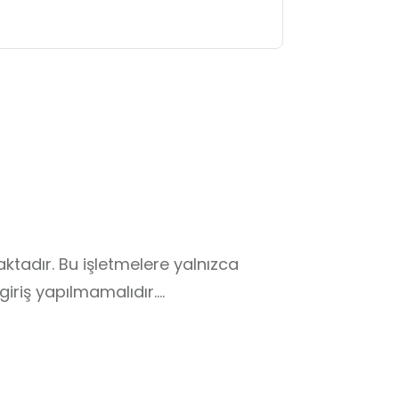
ktadır. Bu işletmelere yalnızca 
giriş yapılmamalıdır.

remiyetine saygı gösterilmeli, kapı 
epheleri fotoğraflanabilir; ancak 