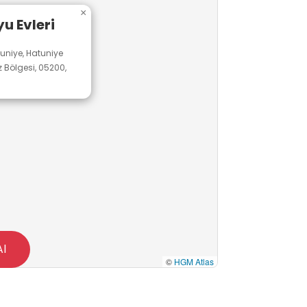
ağlar.
×
u Evleri
tuniye, Hatuniye
 Bölgesi, 05200,
Al
©
HGM Atlas