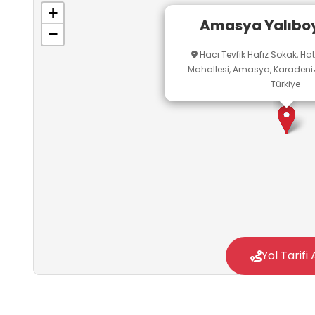
somut deneyimlerle kalıcı hâle getirmelerini s
+
Amasya Yalıboy
−
Hacı Tevfik Hafız Sokak, Ha
Mahallesi, Amasya, Karadeniz
Türkiye
Yol Tarifi 