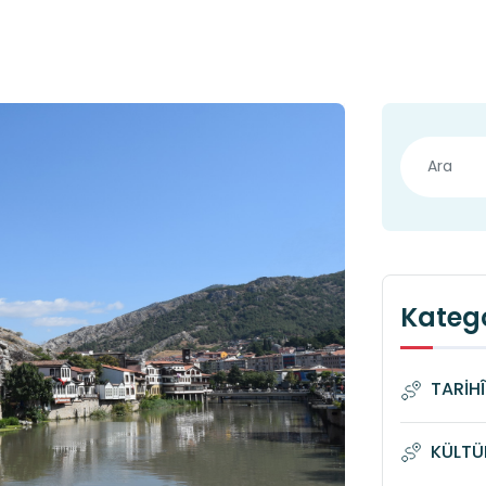
Katego
TARİH
KÜLTÜ