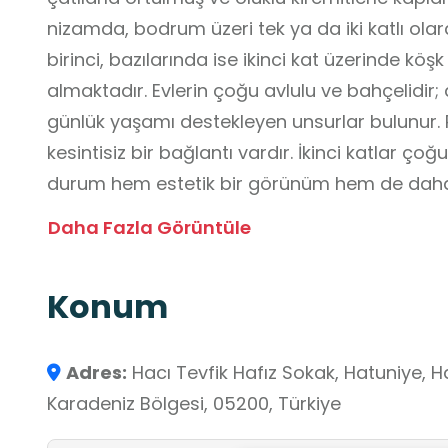
nizamda, bodrum üzeri tek ya da iki katlı olar
birinci, bazılarında ise ikinci kat üzerinde kö
almaktadır. Evlerin çoğu avlulu ve bahçelidir;
günlük yaşamı destekleyen unsurlar bulunur.
kesintisiz bir bağlantı vardır. İkinci katlar ço
durum hem estetik bir görünüm hem de daha g
yaşam, sofa ya da hayat adı verilen ortak ala
Daha Fazla Görüntüle
ocak, şerbetlik, yüklük, raf ve sedir gibi işlevse
gusülhane olarak kullanılması, dönemin yaşam
Konum
sunar. Yalıboyu Evleri, Osmanlı konut mimaris
önemli bir kültürel mirastır. Yeşilırmak kıyısın
Amasya’nın simgesi hâline gelmiş etkileyici bi
Adres:
Hacı Tevfik Hafız Sokak, Hatuniye, 
Amasya Yalıboyu Evleri gibi okul dışı öğrenme 
Karadeniz Bölgesi, 05200, Türkiye
mekânları yerinde gözlemleyerek kültürel miras