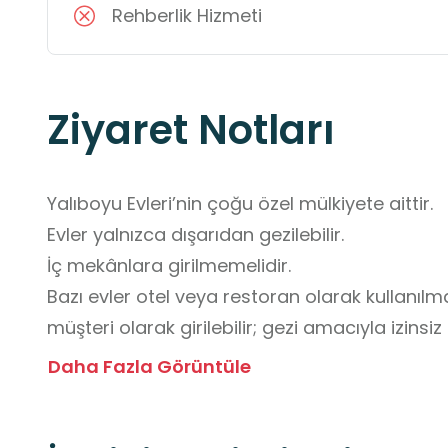
Rehberlik Hizmeti
Ziyaret Notları
Yalıboyu Evleri’nin çoğu özel mülkiyete aittir. 

Evler yalnızca dışarıdan gezilebilir. 

İç mekânlara girilmemelidir.

Bazı evler otel veya restoran olarak kullanılma
müşteri olarak girilebilir; gezi amacıyla izinsiz 
Bazı evler özel meskendir. Ev sahiplerinin mah
Daha Fazla Görüntüle
ve pencerelerden içeri bakılmamalıdır.

Fotoğraf çekiminde dikkatli olun. Evlerin dış c