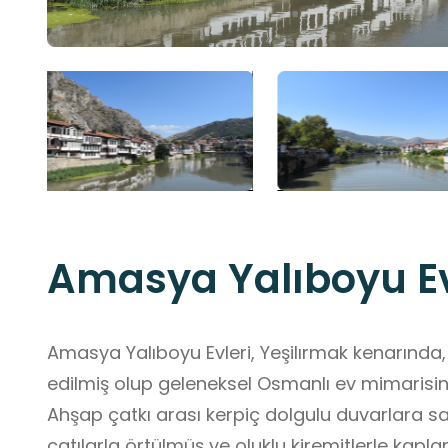
Amasya Yalıboyu Ev
Amasya Yalıboyu Evleri, Yeşilırmak kenarında, 
edilmiş olup geleneksel Osmanlı ev mimarisin
Ahşap çatkı arası kerpiç dolgulu duvarlara sa
çatılarla örtülmüş ve oluklu kiremitlerle kaplanm