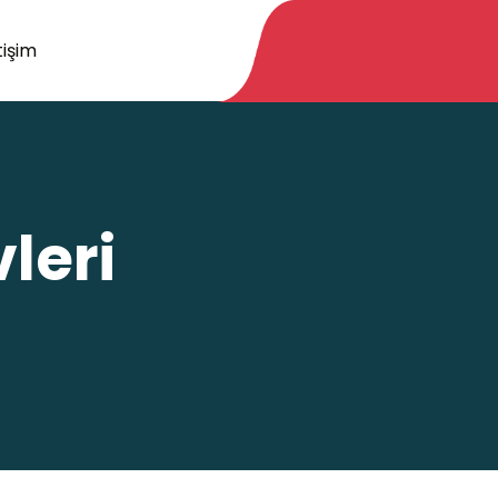
tişim
leri