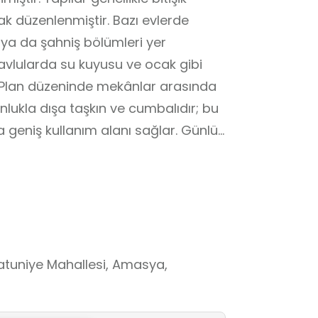
ak düzenlenmiştir. Bazı evlerde
şk ya da şahniş bölümleri yer
 avlularda su kuyusu ve ocak gibi
 Plan düzeninde mekânlar arasında
ğunlukla dışa taşkın ve cumbalıdır; bu
eniş kullanım alanı sağlar. Günlük
n çevresinde şekillenir. Odalarda
l öğeler yer alır. Bazı yüklüklerin
 kültürüne dair önemli bilgiler
ini ve yaşam anlayışını yansıtan
da oluşturdukları sıra ev düzeni,
r kent silueti ortaya koymaktadır.
Hatuniye Mahallesi, Amasya,
ortamları, öğrencilerin tarihî
ı tanımalarını ve öğrenilen bilgileri