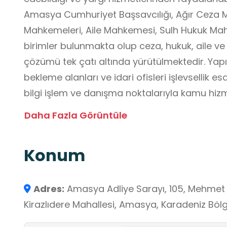
Amasya Cumhuriyet Başsavcılığı, Ağır Ceza M
Mahkemeleri, Aile Mahkemesi, Sulh Hukuk Mahke
birimler bulunmakta olup ceza, hukuk, aile ve 
çözümü tek çatı altında yürütülmektedir. Yapı
bekleme alanları ve idari ofisleri işlevsellik e
bilgi işlem ve danışma noktalarıyla kamu hizm
sağlanmaktadır. Teknolojik altyapı sayesinde da
Daha Fazla Görüntüle
biçimde ilerlerken, şeffaflık ve güven ilkeleri
için Adalet Sarayı, hukukun işleyişini, mahkem
Konum
önemini gözlemleme fırsatı sunar. Ziyaret sır
anlamaları, vatandaş hakları ve sorumlulukları
Adres:
Amasya Adliye Sarayı, 105, Mehmet Va
Kirazlıdere Mahallesi, Amasya, Karadeniz Bölg