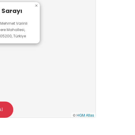
×
 Sarayı
 Mehmet Varinli
dere Mahallesi,
05200, Türkiye
Al
©
HGM Atlas