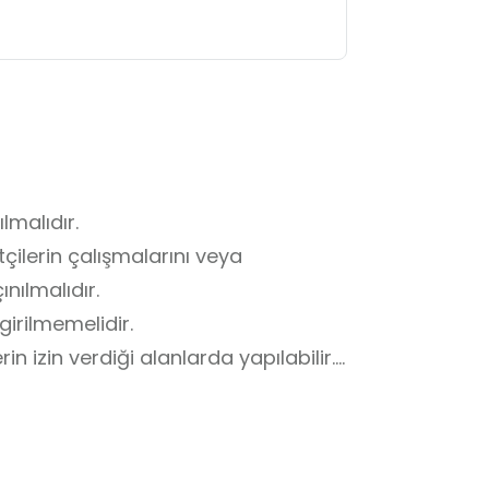
malıdır.

çilerin çalışmalarını veya 
ılmalıdır.

irilmemelidir.

n izin verdiği alanlarda yapılabilir.

izinsiz alandan ayrılınmamalıdır.

şyalar görevlilerin 