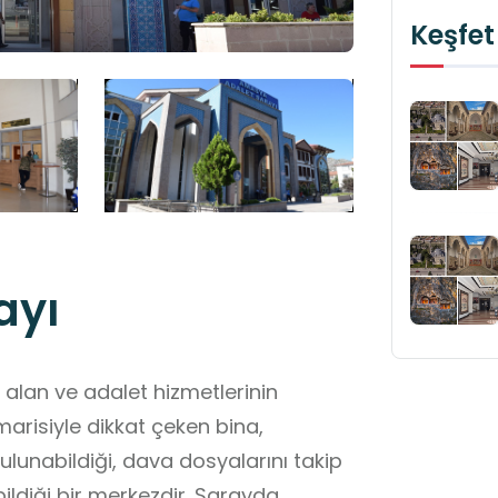
Keşfet
ayı
alan ve adalet hizmetlerinin
arisiyle dikkat çeken bina,
lunabildiği, dava dosyalarını takip
ildiği bir merkezdir. Sarayda