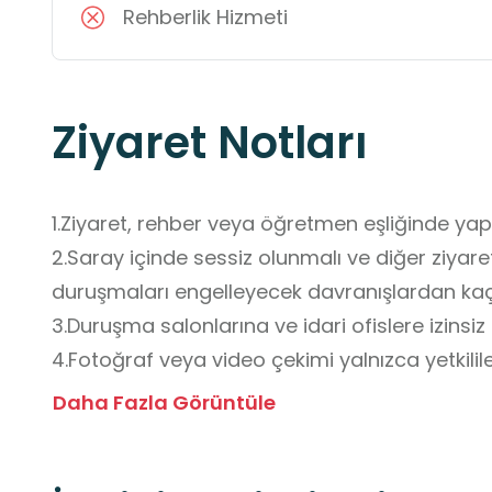
Rehberlik Hizmeti
Ziyaret Notları
1.Ziyaret, rehber veya öğretmen eşliğinde yapıl
2.Saray içinde sessiz olunmalı ve diğer ziyaret
duruşmaları engelleyecek davranışlardan kaçın
3.Duruşma salonlarına ve idari ofislere izinsiz g
4.Fotoğraf veya video çekimi yalnızca yetkilileri
5.Grup halinde hareket edilmeli, öğretmenden 
Daha Fazla Görüntüle
6.Güvenlik kontrollerine uyulmalı, çantalar ve e
yönlendirmelerine göre bırakılmalıdır.
