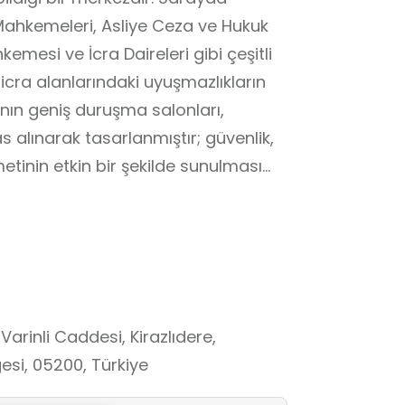
ahkemeleri, Asliye Ceza ve Hukuk
mesi ve İcra Daireleri gibi çeşitli
icra alanlarındaki uyuşmazlıkların
nın geniş duruşma salonları,
sas alınarak tasarlanmıştır; güvenlik,
etinin etkin bir şekilde sunulması
va süreçleri hızlı ve erişilebilir
 ön planda tutulmaktadır. Öğrenciler
e süreçlerini ve adaletin toplum için
asında adalet sistemini daha iyi
 hakkında bilgi edinmeleri sağlanır.
rinli Caddesi, Kirazlıdere,
esi, 05200, Türkiye