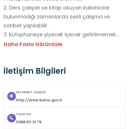
2. Ders çalışan ve kitap okuyan kullanıcılar 
bulunmadığı zamanlarda sesli çalışma ve 
sohbet yapılabilir.

3. Kütüphaneye yiyecek içecek getirilmemeli.

4. Kütüphane kurallarına uyulmalı.
Daha Fazla Görüntüle
İletişim Bilgileri
İNTERNET ADRESI
http://www.kultur.gov.tr
TELEFON
0388 611 31 79