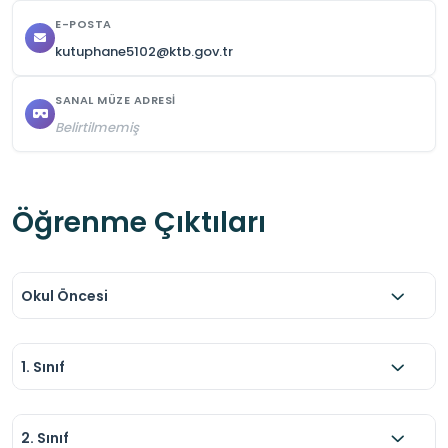
E-POSTA
kutuphane5102@ktb.gov.tr
SANAL MÜZE ADRESI
Belirtilmemiş
Öğrenme Çıktıları
Okul Öncesi
1. Sınıf
2. Sınıf