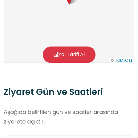
Tarihî ve Manevi Kimliği: Alan, Osmanlı
döneminde İstanbul’u Anadolu’ya bağlayan
tarihî "Hac Yolu" üzerinde stratejik bir konuma
sahiptir. Hemen yanındaki Hersekzade Ahmed
Paşa Külliyesi ile manevi bir bağ kuran lagün,
yüzyıllardır hem doğanın hem de tarihin iç içe
Yol Tarifi Al
©
HGM Atlas
geçtiği bir miras alanıdır.
Ziyaret Gün ve Saatleri
Aşağıda belirtilen gün ve saatler arasında
ziyarete açıktır.