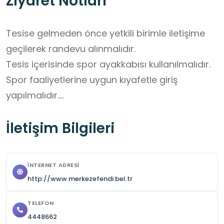
Ziyaret Notları
Tesise gelmeden önce yetkili birimle iletişime 
geçilerek randevu alınmalıdır.

Tesis içerisinde spor ayakkabısı kullanılmalıdır.

Spor faaliyetlerine uygun kıyafetle giriş 
yapılmalıdır.

Tesis içerisinde tuvalet (WC) imkanı 
İletişim Bilgileri
bulunmaktadır.
İNTERNET ADRESI
http://www.merkezefendi.bel.tr
TELEFON
4448662