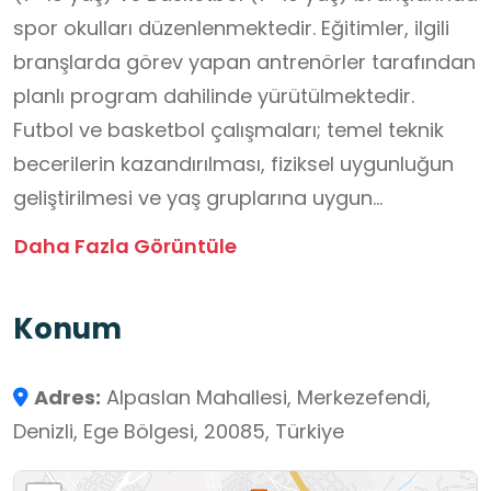
spor okulları düzenlenmektedir. Eğitimler, ilgili
branşlarda görev yapan antrenörler tarafından
planlı program dahilinde yürütülmektedir.
Futbol ve basketbol çalışmaları; temel teknik
becerilerin kazandırılması, fiziksel uygunluğun
geliştirilmesi ve yaş gruplarına uygun
antrenman uygulamalarının gerçekleştirilmesini
Daha Fazla Görüntüle
kapsamaktadır. Programlar çerçevesinde
öğrenciler takım çalışması, kurallara uyma,
Konum
disiplin ve sorumluluk alma süreçlerini
uygulamalı olarak deneyimlemektedir.
Adres:
Alpaslan Mahallesi, Merkezefendi,
Tesis, okul dışı öğrenme ortamları kapsamında
Denizli, Ege Bölgesi, 20085, Türkiye
beden eğitimi ve spor kazanımlarını
destekleyen bir uygulama alanı niteliği