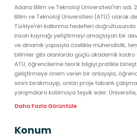
Adana Bilim ve Teknoloji Üniversitesi'nin adı,
Bilim ve Teknoloji Üniversitesi (ATÜ) olarak deği
Türkiye'nin kalkınma hedefleri doğrultusunda bi
insan kaynağı yetiştirmeyi amaçlayan bir devle
ve dinamik yapısıyla özellikle mühendislik, tem
bilimler gibi alanlarda güçlü akademik kadro
ATÜ, öğrencilerine teorik bilgiyi pratikle birl
geliştirmeye önem veren bir anlayışla, öğren
sınırlı bırakmayıp, onları proje tabanlı çalışma
yarışmalara katılmaya teşvik eder. Üniversite,
önem vererek öğrencilerin mezun olmadan ön
Daha Fazla Görüntüle
sağlar. Bu yönüyle ATÜ, geleceğin mühendisleri
girişimcilerini yetiştirmeyi hedefleyen mode
Konum