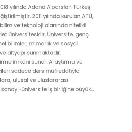
 2018 yılında Adana Alparslan Türkeş
ştirilmiştir. 2011 yılında kurulan ATÜ,
lim ve teknoloji alanında nitelikli
t üniversitesidir. Üniversite, genç
el bilimler, mimarlık ve sosyal
 ve altyapı sunmaktadır.
eştirme imkanı sunar. Araştırma ve
cileri sadece ders müfredatıyla
lara, ulusal ve uluslararası
 sanayi-üniversite iş birliğine büyük
ce iş dünyasıyla tanışmalarını
ni, bilim insanlarını ve
rn bir yükseköğretim kurumudur.