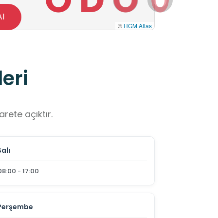
Al
©
HGM Atlas
eri
rete açıktır.
Salı
08:00 - 17:00
Perşembe