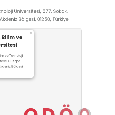
oloji Üniversitesi, 577. Sokak,
kdeniz Bölgesi, 01250, Türkiye
×
 Bilim ve
rsitesi
im ve Teknoloji
ltepe, Gültepe
kdeniz Bölgesi,
O
D
Ö
O