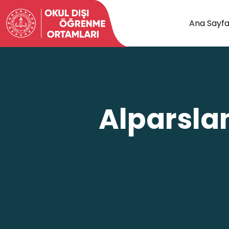
Ana Sayf
Alparslan