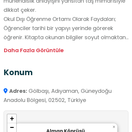
mühendislik anlayışını yansıtan taş mimarisiyle
dikkat çeker.
Okul Dışı Öğrenme Ortamı Olarak Faydaları;
Öğrenciler tarihi bir yapıyı yerinde görerek
öğrenir. Kitapta okunan bilgiler soyut olmaktan
çıkar, kalıcı hafızaya dönüşür. “Görerek-
Daha Fazla Görüntüle
dokunarak-inceleyerek” öğrenme gerçekleşir.
Yerel tarih bilinci ve aidiyet duygusu güçlenir.
Konum
Coğrafya: Ulaşım yolları, yer şekilleri, vadi yapısı
Fizik / Matematik: Kemerli köprü sistemi, denge
Adres:
Gölbaşı, Adıyaman, Güneydoğu
ve yük kavramları somutlaştırılır. Teknoloji–
Anadolu Bölgesi, 02502, Türkiye
Mühendislik: Eski mühendislik teknikleri
Öğrencilere şu sorular yöneltilebilir: Neden bu
+
noktaya köprü yapılmış? Almanlar neden bu
−
×
projede yer almış? Köprü günümüzde neden
Alman Köprüsü