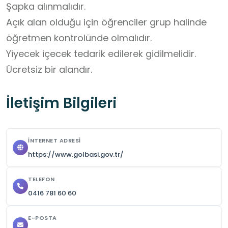
Şapka alınmalıdır.

Açık alan olduğu için öğrenciler grup halinde 
öğretmen kontrolünde olmalıdır. 

Yiyecek içecek tedarik edilerek gidilmelidir. 

Ücretsiz bir alandır.
İletişim Bilgileri
İNTERNET ADRESI
https://www.golbasi.gov.tr/
TELEFON
0416 781 60 60
E-POSTA