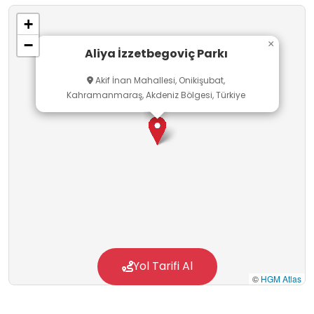
bilgilendirme alanlarında işleyeceklerdir.
+
Yeşil Alanlar ve Botanik Bölümler: Parkın zengin
−
×
ağaç çeşitliliği ve bitki dokusu, Fen Bilimleri
Aliya İzzetbegoviç Parkı
dersinde "Bitkilerin Sınıflandırılması" ve
Akif İnan Mahallesi, Onikişubat,
"Mevsimsel Değişimler" konularının
Kahramanmaraş, Akdeniz Bölgesi, Türkiye
gözlemlenmesi için aktif öğrenme ortamı
olarak kullanılacaktır.
Yol Tarifi Al
©
HGM Atlas