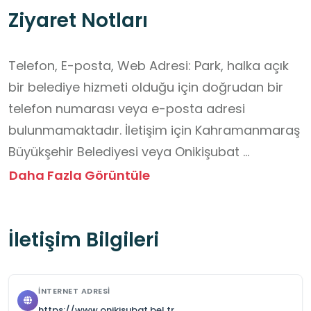
Ziyaret Notları
Telefon, E-posta, Web Adresi: Park, halka açık 
bir belediye hizmeti olduğu için doğrudan bir 
telefon numarası veya e-posta adresi 
bulunmamaktadır. İletişim için Kahramanmaraş 
Büyükşehir Belediyesi veya Onikişubat 
Belediyesi kanalları kullanılabilir.

Daha Fazla Görüntüle
Ziyaret Saatleri: Park, halka açık bir alan olduğu 
için genellikle herhangi bir giriş-çıkış saati 
İletişim Bilgileri
kısıtlaması bulunmaz ve 7/24 ziyarete açıktır. 
Ancak park içindeki kafe gibi özel işletmelerin 
kendi çalışma saatleri olabilir.

İNTERNET ADRESI
Geniş ve Ferah: Ziyaretçiler parkın genel olarak 
https://www.onikisubat.bel.tr