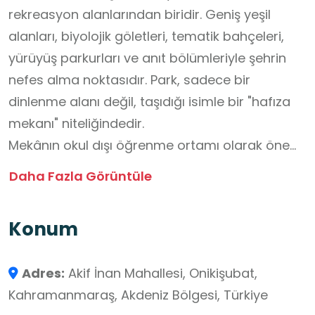
rekreasyon alanlarından biridir. Geniş yeşil
alanları, biyolojik göletleri, tematik bahçeleri,
yürüyüş parkurları ve anıt bölümleriyle şehrin
nefes alma noktasıdır. Park, sadece bir
dinlenme alanı değil, taşıdığı isimle bir "hafıza
mekanı" niteliğindedir.
Mekânın okul dışı öğrenme ortamı olarak önemi
ve kullanılacak bölümler: Bu mekan, Sosyal
Daha Fazla Görüntüle
Bilgiler ve Fen Bilimleri dersleri için disiplinler
arası bir sahadır.
Konum
Anıt ve İsim Alanı: Öğrenciler, Aliya
İzzetbegoviç’in hayatı ve mücadelesi üzerinden
Adres:
Akif İnan Mahallesi, Onikişubat,
"Liderlik", "Adalet" ve "Özgürlük" kavramlarını
Kahramanmaraş, Akdeniz Bölgesi, Türkiye
(Değerler Eğitimi) parkın girişindeki