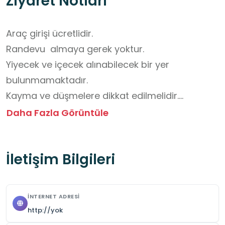
Ziyaret Notları
Araç girişi ücretlidir. 

Randevu  almaya gerek yoktur. 

Yiyecek ve içecek alınabilecek bir yer 
bulunmamaktadır.

Kayma ve düşmelere dikkat edilmelidir.

Öğrenciler için genel güvenlik önlemleri 
Daha Fazla Görüntüle
alınmalıdır.

Ziyaret saati sınırlaması yoktur.

İletişim Bilgileri
Mevsime uygun giyinilmelidir.

Rehber yada öğretmenin uyarıları dikkate 
alınmalıdır.
İNTERNET ADRESI
http://yok