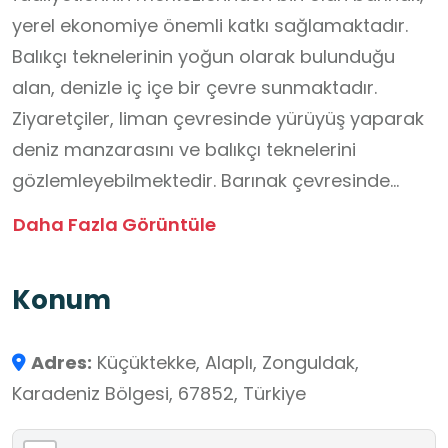
yerel ekonomiye önemli katkı sağlamaktadır.
Balıkçı teknelerinin yoğun olarak bulunduğu
alan, denizle iç içe bir çevre sunmaktadır.
Ziyaretçiler, liman çevresinde yürüyüş yaparak
deniz manzarasını ve balıkçı teknelerini
gözlemleyebilmektedir. Barınak çevresinde
ziyaretçilere hizmet veren kafe ve dinlenme
Daha Fazla Görüntüle
alanları bulunmaktadır. Ayrıca alan, görsel
açıdan sunduğu imkânlar nedeniyle fotoğraf
Konum
çalışmaları için de uygun bir ortam
oluşturmaktadır.
Adres:
Küçüktekke, Alaplı, Zonguldak,
Karadeniz Bölgesi, 67852, Türkiye