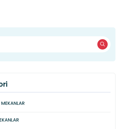
ri
Î MEKANLAR
MEKANLAR