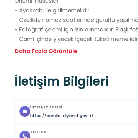
Önemli Hususlar

- Ayakkabı ile girilmemelidir.

- Özellikle namaz saatlerinde gürültü yapılmam
- Fotoğraf çekimi için izin alınmalıdır. Flaşlı f
- Cami içinde yiyecek içecek tüketilmemelidir.
- Temizlik ve düzene özen gösterilmelidir.

Daha Fazla Görüntüle
- Kadın ziyaretçiler, başörtüsü ve uygun kıyafe
- İbadet saatleri dışında, belirtilen saatler ar
İletişim Bilgileri
edilebilir.

- Grup ziyaretlerinden önce iletişime geçilerek
Okul Dışı Öğrenme Ortamları Yönünden Kazan
İNTERNET ADRESI
- Kültürel ve Tarihî Bilinci Geliştirme

https://camiler.diyanet.gov.tr/
Öğrenciler, camilerin mimarisi, süslemeleri ve
TELEFON
İslam medeniyetlerine dair bilgi edinir, kültüre