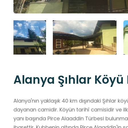
Alanya Şıhlar Köyü
Alanya'nın yaklaşık 40 km dışındaki Şıhlar köy
dayanan camidir. Köyün tarihî camisidir ve 
yanı başında Pirce Alaaddin Türbesi bulunma
ibarettir. Kubbenin altında Pirce Alaaddin'in