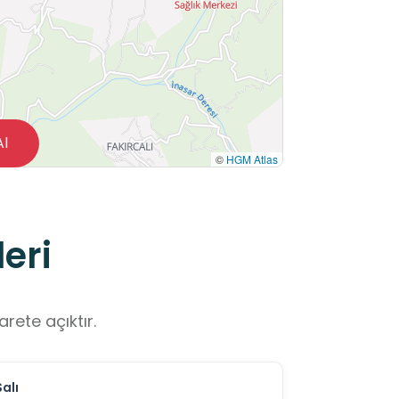
Al
©
HGM Atlas
eri
rete açıktır.
Salı