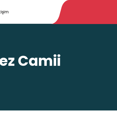
tişim
ez Camii