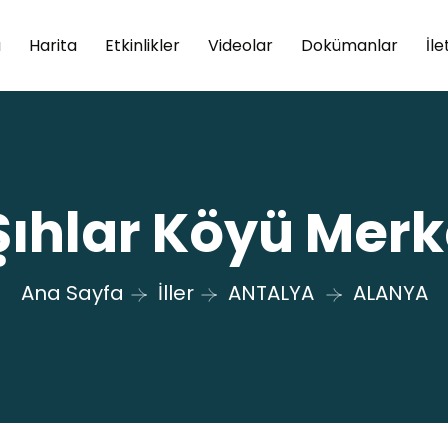
a
Harita
Etkinlikler
Videolar
Dokümanlar
İle
Şıhlar Köyü Merk
Ana Sayfa
İller
ANTALYA
ALANYA