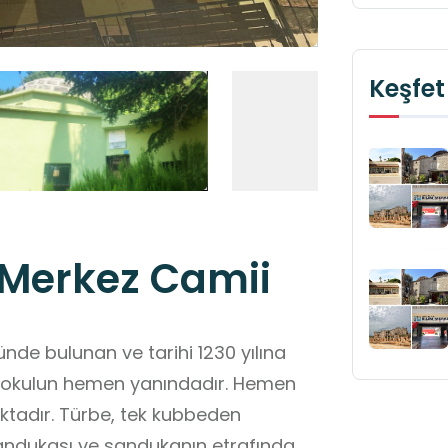
Keşfet
 Merkez Camii
ünde bulunan ve tarihi 1230 yılına
ilkokulun hemen yanındadır. Hemen
ktadır. Türbe, tek kubbeden
 sandukası ve sandukanın etrafında