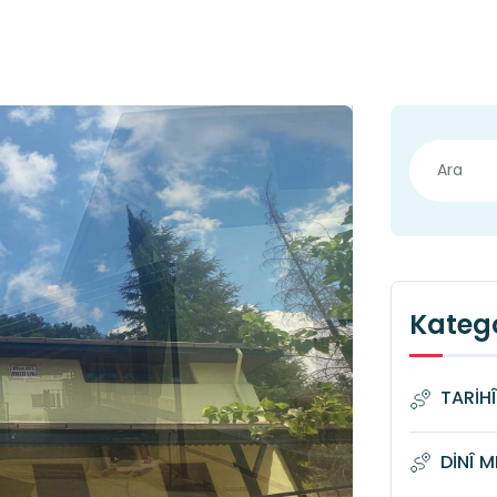
Katego
TARİH
DİNÎ 