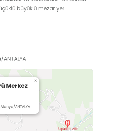
küçüklü büyüklü mezar yer
ya/ANTALYA
×
yü Merkez
19 Alanya/ANTALYA