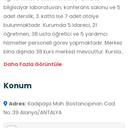
bilgisayar laboratuvarı, konferans salonu ve 5
adet derslik; 3. katta ise 7 adet atölye
bulunmaktadır. Kurumda 5 idareci, 21
öğretmen, 38 usta öğretici ve 5 yardımcı
hizmetler personeli görev yapmaktadır. Merkez
bina dışında 38 kurs merkezi mevcuttur. Kurslar;
hafta içi sabah, öğle, akşam olmak üzere 3
Daha Fazla Görüntüle
grup hâlinde ve hafta sonları planlanmaktadır.
Kurumda yaz tatilinde ilköğretim ve
Konum
ortaöğretim öğrencileri için yaz kurs
programları planlanmaktadır. Ayrıca
Adres:
Kadıpaşa Mah. Bostancıpınarı Cad.
belediyeler, resmî kurum ve kuruluşlar, sivil
No.:39 Alanya/ANTALYA
toplum kuruluşları ile okullardan gelen talepler
doğrultusunda kurslar açılmaktadır. Kurslar;