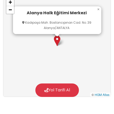
+
Hayat Boyu Öğrenme Genel Müdürlüğünün Kurs
−
×
Programları çerçevesinde geleneksel el
Alanya Halk Eğitimi Merkezi
sanatları, giyim teknolojisi, seramik teknolojisi,
Kadıpaşa Mah. Bostancıpınarı Cad. No.:39
müzik, spor, sağlık, dil ve kültür dersleri gibi
Alanya/ANTALYA
alanlarda yapılabilmektedir.
Yol Tarifi Al
©
HGM Atlas