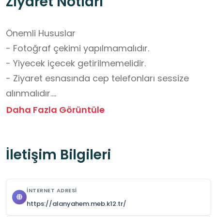
Ziyaret Notları
Önemli Hususlar

- Fotoğraf çekimi yapılmamalıdır. 

- Yiyecek içecek getirilmemelidir.

- Ziyaret esnasında cep telefonları sessize 
alınmalıdır.

- Atölyelerde iş sağlığı ve güvenliği kurallarına 
Daha Fazla Görüntüle
uyulmalıdır.

- Kaygan zeminde düşme tehlikesine karşı 
İletişim Bilgileri
dikkatli olunmalıdır.

- Ziyaret esnasında kurum görevlilerinin 
direktiflerine harfiyen uyulmalıdır.

İNTERNET ADRESI
- Gürültü yapılmamalı, çevreyi rahatsız edecek 
https://alanyahem.meb.k12.tr/
davranışlardan kaçınılmalıdır.
