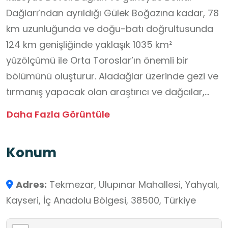
Dağları’ndan ayrıldığı Gülek Boğazına kadar, 78
km uzunluğunda ve doğu-batı doğrultusunda
124 km genişliğinde yaklaşık 1035 km²
yüzölçümü ile Orta Toroslar’ın önemli bir
bölümünü oluşturur. Aladağlar üzerinde gezi ve
tırmanış yapacak olan araştırıcı ve dağcılar,
genellikle Niğde-Çamardı–Çukurbağ köyü
Daha Fazla Görüntüle
üzerinden Aladağlar’a giriş yaparlar.
Aladağların yalnız Demirkazık doruğuna
Konum
tırmanış yapmak isteyenler, Demirkazık
Köyünden de Aladağlara giriş yapabilirler.
Adres:
Tekmezar, Ulupınar Mahallesi, Yahyalı,
Demirkazık batı yamaç tırmanışı ve Çımbar
Kayseri, İç Anadolu Bölgesi, 38500, Türkiye
vadisinde gezi yapacak olanlar, Demirkazık
köyünden dağlara giriş yaparlar. Gerek