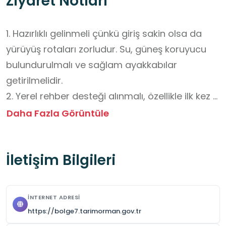
Ziyaret Notları
1. Hazırlıklı gelinmeli çünkü giriş sakin olsa da 
yürüyüş rotaları zorludur. Su, güneş koruyucu 
bulundurulmalı ve sağlam ayakkabılar 
getirilmelidir.

2. Yerel rehber desteği alınmalı, özellikle ilk kez 
gelenler açısından faydalı olacaktır.

Daha Fazla Görüntüle
3. Park 22.00’ye kadar açık olsa da dağ 
yürüyüşleri için sabah saatleri tercih edilmelidir.

İletişim Bilgileri
4. Demirkazık Dağı çevresinde dikkatli 
olunmalıdır, 3756 m yüksekliğe sahip bu bölge 
profesyonel dağcılar için uygundur.

İNTERNET ADRESI
5. Çamardı minibüs saatleri kontrol edilmelidir, 
https://bolge7.tarimorman.gov.tr
özellikle öğleden sonra ulaşım sınırlıdır.
