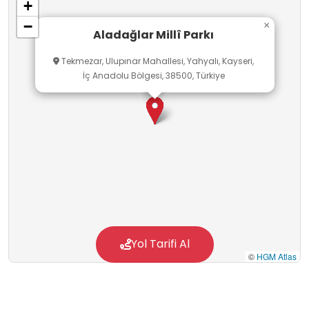
+
Çukurbağ gerekse Demirkazık köyleri, Çamardı
−
×
devlet yoluyla Niğde il merkezine bağlıdır.
Aladağlar Millî Parkı
Tekmezar, Ulupınar Mahallesi, Yahyalı, Kayseri,
İç Anadolu Bölgesi, 38500, Türkiye
Yol Tarifi Al
©
HGM Atlas