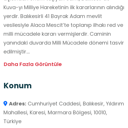
Kuva-yı Milliye Hareketinin ilk kararlarının alındığı
yerdir. Balıkesirli 41 Bayrak Adam mevlit
vesilesiyle Alaca Mescit’te toplanıp ilhakı red ve
milli mücadele kararı vermişlerdir. Caminin
yanındaki duvarda Milli Mücadele dönemi tasvir
edilmiştir.
TYMM kapsamında Alaca Mescit Cami
Daha Fazla Görüntüle
ziyaretiyle öğrencilerde; kültürel miras bilincinin,
tarihsel farkındalığın, dini ve ahlaki gelişimin,
Konum
toplumsal sorumluluk bilincinin, gözlem ve
araştırma becerisinin artması beklenmektedir.
Adres:
Cumhuriyet Caddesi, Balıkesir, Yıldırım
Mahallesi, Karesi, Marmara Bölgesi, 10010,
Türkiye