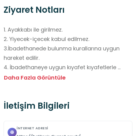
Ziyaret Notları
1. Ayakkabı ile girilmez.

2. Yiyecek-içecek kabul edilmez.

3.İbadethanede bulunma kurallarına uygun 
hareket edilir.

4. İbadethaneye uygun kıyafet kıyafetlerle 
gidilmesi gerekir.

Daha Fazla Görüntüle
5. Camide ibadet eden kişiler rahatsız 
edilmemelidir.

İletişim Bilgileri
6. Sessiz olunmalıdır.

7. Ücretsizdir.

8. İçerisinde merdiven bulunmaktadır. 
İNTERNET ADRESI
Öğrencilerin fiziksel güvenlikleri için rehber 