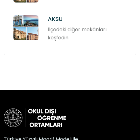
AKSU
İlçedeki diğer mekânları
keşfedin
Türkiye Yüzyılı Maarif Modeli ile