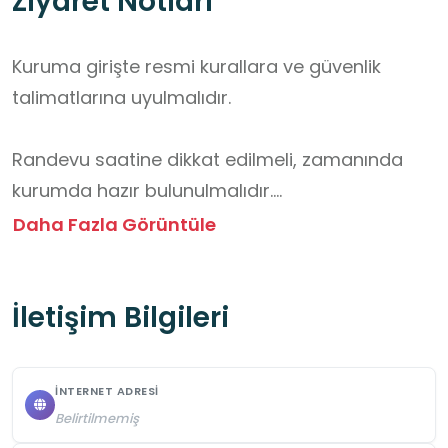
Ziyaret Notları
Kuruma girişte resmi kurallara ve güvenlik 
talimatlarına uyulmalıdır.

Randevu saatine dikkat edilmeli, zamanında 
kurumda hazır bulunulmalıdır.

Daha Fazla Görüntüle
Kimlik belgesi yanınızda bulundurulmalıdır.

İletişim Bilgileri
Kurum içinde sessiz ve düzenli davranılmalı, 
çalışanların iş akışı engellenmemelidir.

İNTERNET ADRESI
İzinsiz fotoğraf ve video çekimi yapılmamalıdır.

Belirtilmemiş