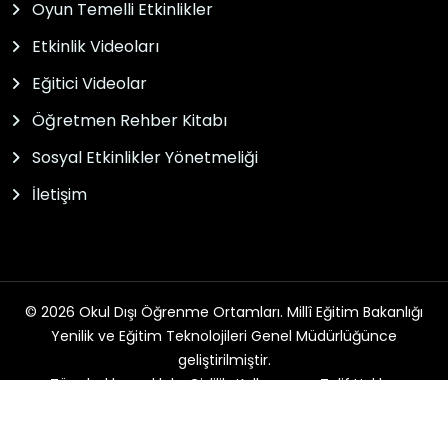
Oyun Temelli Etkinlikler
Etkinlik Videoları
Eğitici Videolar
Öğretmen Rehber Kitabı
Sosyal Etkinlikler Yönetmeliği
İletişim
© 2026 Okul Dışı Öğrenme Ortamları. Millî Eğitim Bakanlığı
Yenilik ve Eğitim Teknolojileri Genel Müdürlüğünce
geliştirilmiştir.
Tüm hakları saklıdır. Gizlilik, Kullanım ve Telif Hakları
bildirimlerinde belirtilen kurallar çerçevesinde hizmet
sunulmaktadır.