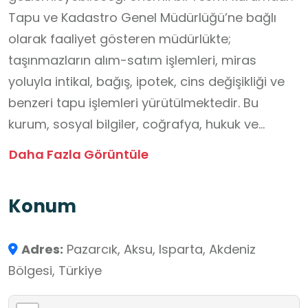
Tapu ve Kadastro Genel Müdürlüğü’ne bağlı
olarak faaliyet gösteren müdürlükte;
taşınmazların alım-satım işlemleri, miras
yoluyla intikal, bağış, ipotek, cins değişikliği ve
benzeri tapu işlemleri yürütülmektedir. Bu
kurum, sosyal bilgiler, coğrafya, hukuk ve
vatandaşlık dersleriyle doğrudan
Daha Fazla Görüntüle
ilişkilendirilebilecek öğrenme kazanımları sunar.
Öğrenciler burada mülkiyet hakkı, resmi belge
Konum
düzeni, devlet kurumlarının görev ve
sorumlulukları ile dijital tapu sistemleri hakkında
Adres:
Pazarcık, Aksu, Isparta, Akdeniz
bilgi edinebilir; kamu hizmetlerinin nasıl
Bölgesi, Türkiye
planlandığını ve yürütüldüğünü
gözlemleyebilirler. Ziyaret sırasında öğrenciler,