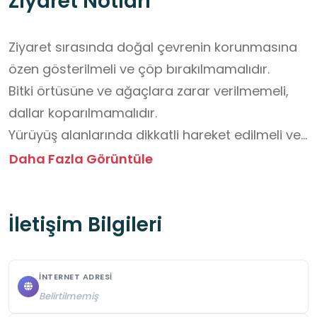
Ziyaret Notları
Ziyaret sırasında doğal çevrenin korunmasına 
özen gösterilmeli ve çöp bırakılmamalıdır.

Bitki örtüsüne ve ağaçlara zarar verilmemeli, 
dallar koparılmamalıdır.

Yürüyüş alanlarında dikkatli hareket edilmeli ve 
belirlenen güzergâhların dışına çıkılmamalıdır.

Daha Fazla Görüntüle
Göl çevresinde güvenlik kurallarına uyulmalı ve 
riskli alanlara yaklaşılmamalıdır.

İletişim Bilgileri
Piknik alanları düzenli kullanılmalı ve ortak 
kullanım alanları temiz bırakılmalıdır.

Grup hâlinde yapılan etkinliklerde öğretmenin 
İNTERNET ADRESI
veya rehberin yönlendirmelerine uyulmalıdır.

Belirtilmemiş
Alan ziyaretinde doğa gözlemleri not edilmeli 