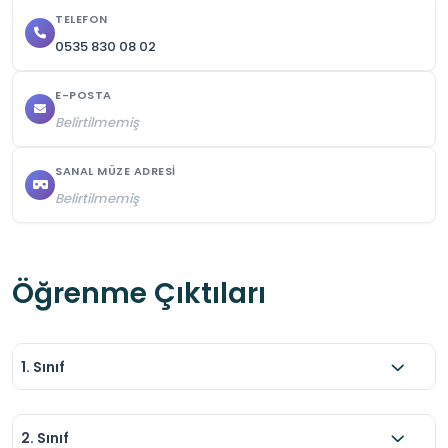
ve çevre bilinci geliştirmeye yönelik kazanımlar 
TELEFON
0535 830 08 02
üzerinde düşünülmelidir.
E-POSTA
Belirtilmemiş
SANAL MÜZE ADRESI
Belirtilmemiş
Öğrenme Çıktıları
1. Sınıf
2. Sınıf