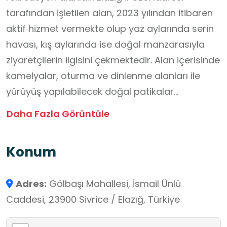
tarafından işletilen alan, 2023 yılından itibaren
aktif hizmet vermekte olup yaz aylarında serin
havası, kış aylarında ise doğal manzarasıyla
ziyaretçilerin ilgisini çekmektedir. Alan içerisinde
kamelyalar, oturma ve dinlenme alanları ile
yürüyüş yapılabilecek doğal patikalar
bulunmaktadır. Sivrice ilçe merkezinden Akpınar
Daha Fazla Görüntüle
yolu takip edilerek ulaşılabilen mesire alanı,
doğa ile iç içe vakit geçirmek isteyenler için
Konum
uygun bir ortam sunmaktadır. Aynı zamanda
öğrenciler için önemli bir okul dışı öğrenme
Adres:
Gölbaşı Mahallesi, İsmail Ünlü
alanıdır. Öğrenciler burada doğal çevreyi
Caddesi, 23900 Sivrice / Elazığ, Türkiye
gözlemleyebilir, mevsimsel değişimleri
inceleyebilir, çevre bilinci ve doğa koruma