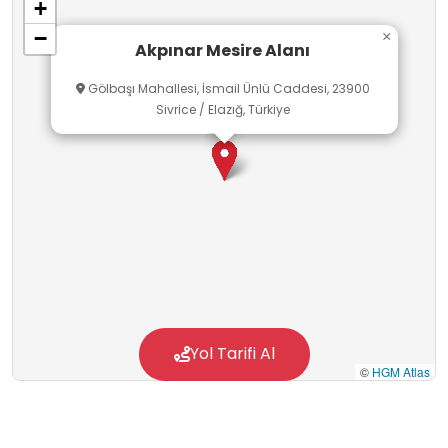
+
farkındalığı geliştirebilirler. Açık hava etkinlikleri
−
×
sayesinde sosyal etkileşim, grup çalışması ve
Akpınar Mesire Alanı
sorumluluk bilinci gibi becerilerini geliştirme
Gölbaşı Mahallesi, İsmail Ünlü Caddesi, 23900
fırsatı bulurlar. Akpınar Mesire Alanı, doğa ile
Sivrice / Elazığ, Türkiye
öğrenmeyi birleştiren önemli bir açık hava
yaşam alanıdır.
Yol Tarifi Al
©
HGM Atlas