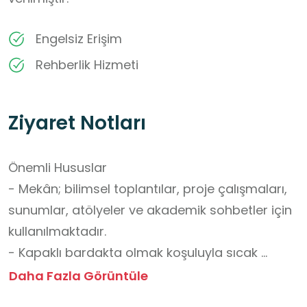
Engelsiz Erişim
Rehberlik Hizmeti
Ziyaret Notları
Önemli Hususlar

- Mekân; bilimsel toplantılar, proje çalışmaları, 
sunumlar, atölyeler ve akademik sohbetler için 
kullanılmaktadır. 

- Kapaklı bardakta olmak koşuluyla sıcak 
içecek tüketilebilir. Masa üstünde açık yiyecek 
Daha Fazla Görüntüle
bulundurmak, dökülme/bozulma riski olan 