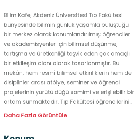
Bilim Kafe, Akdeniz Üniversitesi Tıp Fakültesi
bünyesinde bilimin günlük yaşamla buluştuğu
bir merkez olarak konumlandırılmış; öğrenciler
ve akademisyenler için bilimsel düşünme,
tartışma ve üretkenliği teşvik eden çok amaçlı
bir etkileşim alanı olarak tasarlanmıştır. Bu
mekân, hem resmî bilimsel etkinliklerin hem de
disiplinler arası atölye, seminer ve öğrenci
projelerinin yürütüldüğü samimi ve erişilebilir bir
ortam sunmaktadır. Tıp Fakültesi öğrencilerinin
araştırma kültürüyle erken dönemde
Daha Fazla Görüntüle
tanışmalarını sağlamak amacıyla kurulan Bilim
Kafe, TÜBİTAK destekli eğitim etkinliklerinden
Konum