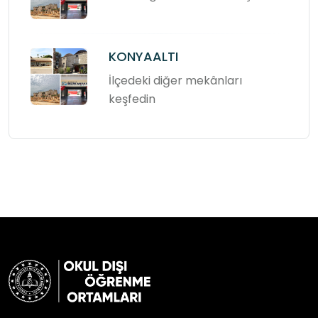
KONYAALTI
İlçedeki diğer mekânları
keşfedin