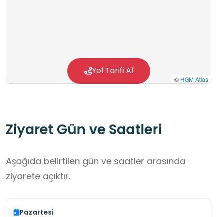
problem çözme, sayı hissi, bilimsel süreç
becerileri ve yaratıcı drama eğitimleri
sürdürülmektedir. Eğitim öğretim faaliyetleri;
Doç. Dr. Yunus Pınar (Okuduğunu Anlama), Öğr.
Gör. Dr. Evren Cappellaro (Fen Okuryazarlığı),
Yol Tarifi Al
©
HGM Atlas
Öğr. Gör. Tülin Tümtürk (Yaratıcı Drama) , Öğr.
Gör. Sevinç Asa (Problem Çözme) tarafından
yürütülmektedir.
Ziyaret Gün ve Saatleri
Aşağıda belirtilen gün ve saatler arasında
ziyarete açıktır.
Pazartesi