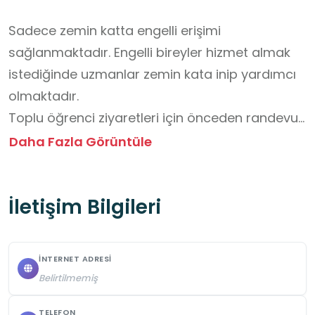
Sadece zemin katta engelli erişimi 
sağlanmaktadır. Engelli bireyler hizmet almak 
istediğinde uzmanlar zemin kata inip yardımcı 
olmaktadır. 

Toplu öğrenci ziyaretleri için önceden randevu 
alınması gerekmektedir. Randevu alındıktan 
Daha Fazla Görüntüle
sonra tüm odalar gezdirilebilir. 

Öğrenciler öğretmen gözetiminde ve grup 
İletişim Bilgileri
hâlinde hareket etmelidir.

İç mekânda sessizlik ve düzen kurallarına 
uyulmalıdır.

İNTERNET ADRESI
Öğrencilere ziyaret öncesinde mekanın tarihi 
Belirtilmemiş
önemi, korunması gerektiği ve gezi sırasında 
uyulacak kurallar hakkında kısa bir bilgilendirme 
TELEFON