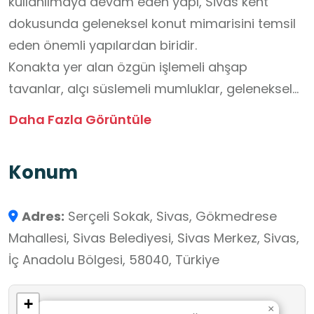
kullanılmaya devam eden yapı, Sivas kent
dokusunda geleneksel konut mimarisini temsil
eden önemli yapılardan biridir.
Konakta yer alan özgün işlemeli ahşap
tavanlar, alçı süslemeli mumluklar, geleneksel
dolaplar ve ocak düzeni; geçmiş yaşam
Daha Fazla Görüntüle
biçimini, mekân kullanım anlayışını ve dönemin
estetik yaklaşımını yansıtan nitelikli mimari
Konum
unsurlar arasındadır. Bu özellikleriyle yapı, Sivas
sivil mimarisinin özgün örneklerinden biri olarak
Adres:
Serçeli Sokak, Sivas, Gökmedrese
kültürel miras niteliği taşımaktadır.
Mahallesi, Sivas Belediyesi, Sivas Merkez, Sivas,
Bu yönüyle Akaylar Konağı; öğrencilerin geçmiş
İç Anadolu Bölgesi, 58040, Türkiye
yaşam kültürünü yerinde gözlemleme,
geleneksel mimari unsurları inceleme, tarihî
+
mekânlarda gözlem yapma, betimleme ve
×