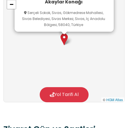
Akaylar Konağı
−
yorumlama becerilerini geliştirmelerini
Serçeli Sokak, Sivas, Gökmedrese Mahallesi,
destekleyen nitelikli bir okul dışı öğrenme
Sivas Belediyesi, Sivas Merkez, Sivas, İç Anadolu
alanıdır.
Bölgesi, 58040, Türkiye
Yol Tarifi Al
©
HGM Atlas