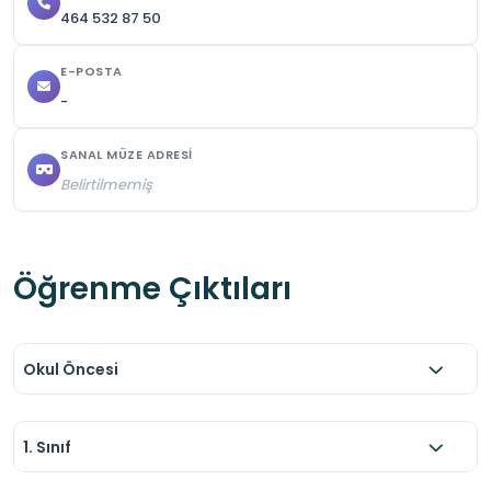
464 532 87 50
E-POSTA
-
SANAL MÜZE ADRESI
Belirtilmemiş
Öğrenme Çıktıları
Okul Öncesi
1. Sınıf