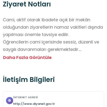
Ziyaret Notları
Cami, aktif olarak ibadete açık bir mekân 
olduğundan ziyaretlerin namaz vakitleri dışında 
yapılması önemle tavsiye edilir.

Öğrencilerin cami içerisinde sessiz, düzenli ve 
saygılı davranmaları gerekmektedir.

Kıyafetlerin ibadet mekânına uygun olmasına 
Daha Fazla Görüntüle
özen gösterilmelidir.

Cami içerisindeki eşyalara ve mimari unsurlara 
İletişim Bilgileri
zarar verebilecek davranışlardan kaçınılmalıdır.

Fotoğraf çekimi konusunda görevli personelin 
yönlendirmelerine uyulmalıdır. Namaz vakitleri 
İNTERNET ADRESI
dışında ziyarete uygundur.

http://www.diyanet.gov.tr