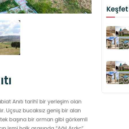
Keşfet
ıtı
iat Anıtı tarihî bir yerleşim olan
ır. Uçsuz bucaksız geniş bir alan
 tek başına bir orman gibi görkemli
ın ismi halk arasında “Ağıl Ardıç”