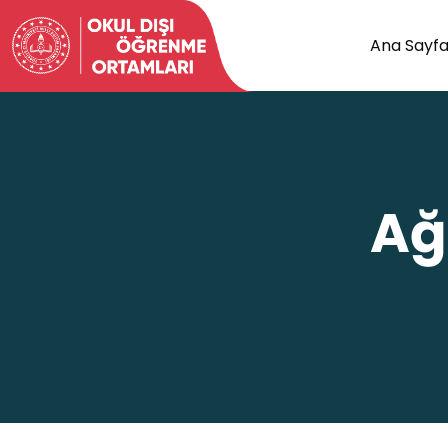
Ana Sayf
Ağ