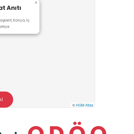
×
at Anıtı
Taşkent, Konya, İç
rkiye
Al
©
HGM Atlas
O
D
Ö
O