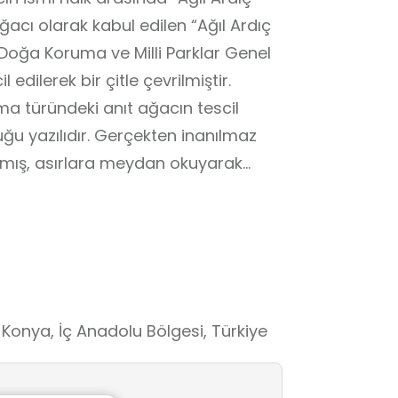
ağacı olarak kabul edilen “Ağıl Ardıç
 Doğa Koruma ve Milli Parklar Genel
edilerek bir çitle çevrilmiştir.
ma türündeki anıt ağacın tescil
uğu yazılıdır. Gerçekten inanılmaz
lamış, asırlara meydan okuyarak
i şaşkınlığa uğratmaktadır. Son
rli ve yabancı turistlerin de büyük
anık olarak Ağıl Ardıç Ağacı’nın
fosillerine de rastlanmaktadır.
a anıtının birçok hastalığa iyi
attığı rivayet edilmektedir.
, Konya, İç Anadolu Bölgesi, Türkiye