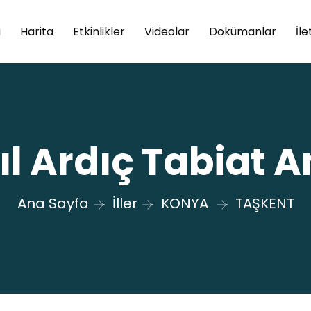
a
Harita
Etkinlikler
Videolar
Dokümanlar
İle
ıl Ardıç Tabiat An
Ana Sayfa
İller
KONYA
TAŞKENT