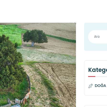
Katego
DOĞA 