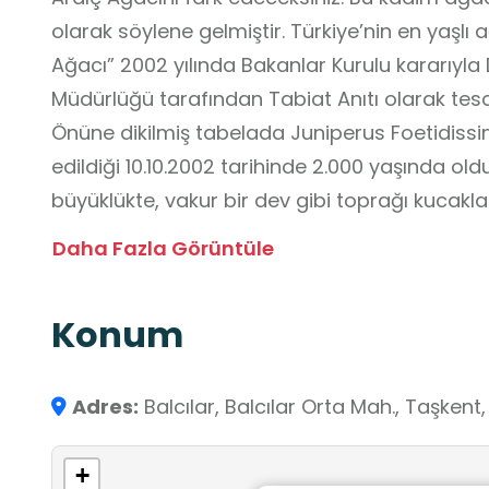
olarak söylene gelmiştir. Türkiye’nin en yaşlı 
Ağacı” 2002 yılında Bakanlar Kurulu kararıyla
Müdürlüğü tarafından Tabiat Anıtı olarak tescil 
Önüne dikilmiş tabelada Juniperus Foetidissi
edildiği 10.10.2002 tarihinde 2.000 yaşında old
büyüklükte, vakur bir dev gibi toprağı kucak
bugünlere gelmiş olan bu güzel ağaç görenler
Daha Fazla Görüntüle
yıllarda sıklıkla ziyaret edilmeye başlanan, ye
ilgisini çeken Hz. İsa döneminden bugüne bir t
Konum
çevresinde milyonlarca yıl öncesine ait deniz 
Muhakkak gidilmesi, görülmesi gereken bu doğ
geldiği, ziyaret edenlere bereket ve zenginlik k
Adres:
Balcılar, Balcılar Orta Mah., Taşkent
+