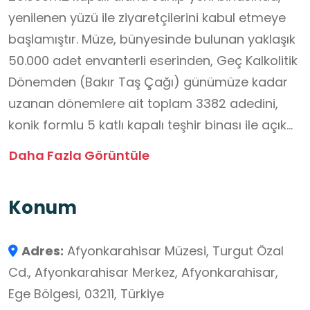
yenilenen yüzü ile ziyaretçilerini kabul etmeye
başlamıştır. Müze, bünyesinde bulunan yaklaşık
50.000 adet envanterli eserinden, Geç Kalkolitik
Dönemden (Bakır Taş Çağı) günümüze kadar
uzanan dönemlere ait toplam 3382 adedini,
konik formlu 5 katlı kapalı teşhir binası ile açık
bahçe teşhirinde ziyaretçisi ile
Daha Fazla Görüntüle
buluşturmaktadır. 5 katlı teşhir salonunun ilk iki
katında arkeolojik eserler, iki katında etnografik
Konum
eserler ve en üst katında ise Milli Mücadele
Dönemi eserleri sergilenmektedir. Teşhir
Adres:
Afyonkarahisar Müzesi, Turgut Özal
düzenlemesinde, vitrinler içerisinde sergilenen
Cd., Afyonkarahisar Merkez, Afyonkarahisar,
eserler dışında, çok sayıdaki canlandırma ile de
Ege Bölgesi, 03211, Türkiye
farklı dönemlerin sosyal ve kültürel yapısının