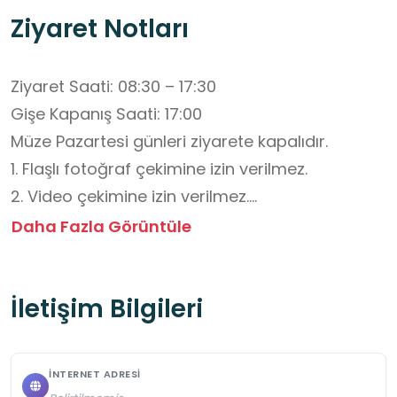
Ziyaret Notları
Ziyaret Saati: 08:30 – 17:30

Gişe Kapanış Saati: 17:00

Müze Pazartesi günleri ziyarete kapalıdır.

1. Flaşlı fotoğraf çekimine izin verilmez.

2. Video çekimine izin verilmez.

3. Yiyecek-içecek kabul edilmez.

Daha Fazla Görüntüle
4. Çanta, valiz vb. ile girilmez, emanete bırakılır.

5. Evcil hayvan kabul edilmez.

İletişim Bilgileri
6. Eserlere dokunulması yasaktır.
İNTERNET ADRESI