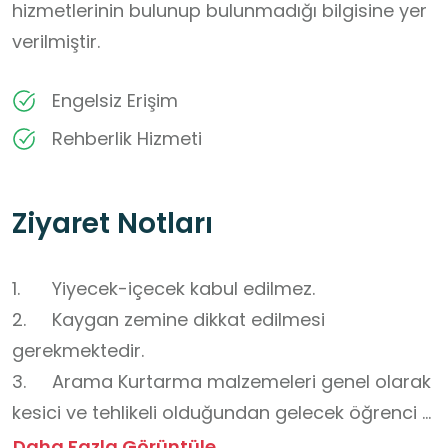
hizmetlerinin bulunup bulunmadığı bilgisine yer
verilmiştir.
Engelsiz Erişim
Rehberlik Hizmeti
Ziyaret Notları
1.	Yiyecek-içecek kabul edilmez. 

2.	Kaygan zemine dikkat edilmesi 
gerekmektedir.

3.	Arama Kurtarma malzemeleri genel olarak 
kesici ve tehlikeli olduğundan gelecek öğrenci 
gruplarının kontrolünün sağlanması 
Daha Fazla Görüntüle