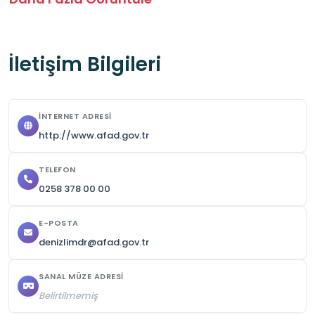
gerekmektedir. 

Merkez şehir merkezinde yer almakta olup şehir 
İletişim Bilgileri
içi dolmuş ve belediye otobüsleri ile ulaşım 
sağlanabilmektedir.
İNTERNET ADRESI
http://www.afad.gov.tr
TELEFON
0258 378 00 00
E-POSTA
denizlimdr@afad.gov.tr
SANAL MÜZE ADRESI
Belirtilmemiş