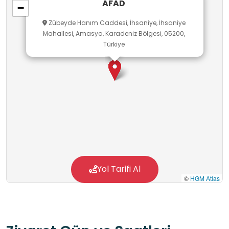
AFAD
−
artırılmaktadır. Öğrenciler için Amasya AFAD,
Zübeyde Hanım Caddesi, İhsaniye, İhsaniye
afetlere karşı hazırlıklı olmanın önemini
Mahallesi, Amasya, Karadeniz Bölgesi, 05200,
kavrayabilecekleri, temel ilk yardım ve güvenlik
Türkiye
bilgilerini öğrenebilecekleri ve afet bilinci
geliştirerek kendi ve çevresindeki kişilerin
güvenliğini sağlama sorumluluğunu
anlayabilecekleri önemli bir eğitim alanıdır.
Yol Tarifi Al
©
HGM Atlas