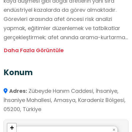
kaya düşmesi gibi doğal afetlerin yanı sıra
endüstriyel kazalarda da görev almaktadır.
Görevleri arasında afet öncesi risk analizi
yapmak, eğitimler düzenlemek ve tatbikatlar
gerçekleştirmek; afet anında arama-kurtarma,
ilk yardım ve acil müdahaleyi koordine etmek;
Daha Fazla Görüntüle
afet sonrası iyileştirme çalışmalarını yürütmek
ve afetzedelere geçici barınma ile yardım
Konum
sağlamak yer almaktadır. Amasya’nın coğrafi
yapısı nedeniyle özellikle heyelan ve sel riskine
Adres:
Zübeyde Hanım Caddesi, İhsaniye,
karşı çalışmalar yoğunlaştırılmakta, il merkezi
İhsaniye Mahallesi, Amasya, Karadeniz Bölgesi,
ve ilçelerde gönüllü ekiplerle iş birliği içinde
05200, Türkiye
hareket edilmektedir. Ayrıca okullarda,
kurumlarda ve mahallelerde afet bilinci
+
eğitimleri verilerek toplumsal farkındalık
×