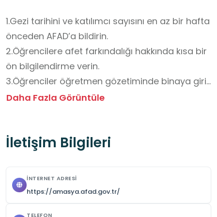
1.Gezi tarihini ve katılımcı sayısını en az bir hafta 
önceden AFAD’a bildirin.

2.Öğrencilere afet farkındalığı hakkında kısa bir 
ön bilgilendirme verin.

3.Öğrenciler öğretmen gözetiminde binaya giriş 
yapar.

Daha Fazla Görüntüle
4.AFAD personelinin yönlendirmelerine 
uyulmalıdır.

İletişim Bilgileri
5.Sessiz olunmalı, koşmaktan ve disiplinsiz 
davranışlardan kaçınılmalıdır.

6.Sergi alanlarına, maketlere ve cihazlara izinsiz 
İNTERNET ADRESI
dokunulmamalıdır.

https://amasya.afad.gov.tr/
7.Fotoğraf ve video çekimi yalnızca yetkililerin 
izin verdiği alanlarda yapılabilir.

TELEFON