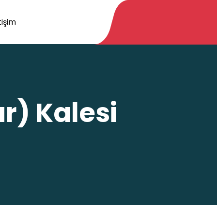
tişim
r) Kalesi