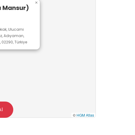
×
mluluk olduğunu fark eder.
ı Mansur)
okak, Ulucami
z, Adıyaman,
02290, Türkiye
Al
©
HGM Atlas