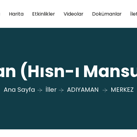
a
Harita
Etkinlikler
Videolar
Dokümanlar
İle
 (Hısn-ı Mansu
Ana Sayfa
İller
ADIYAMAN
MERKEZ