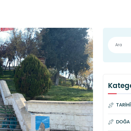
Katego
TARİH
DOĞA 