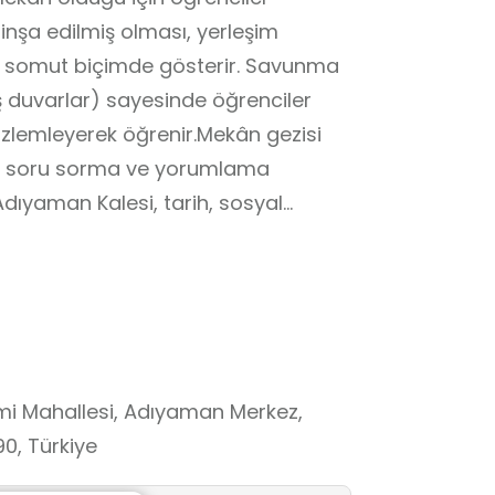
nşa edilmiş olması, yerleşim
u somut biçimde gösterir. Savunma
 duvarlar) sayesinde öğrenciler
özlemleyerek öğrenir.Mekân gezisi
a, soru sorma ve yorumlama
e Adıyaman Kalesi, tarih, sosyal
leri için disiplinler arası öğrenmeye
n günümüze kaldığını fark eder. Büyük
ezi sırasında gördüklerini sözlü
açla yapıldığını açıklar. İnsanların
örneklerle açıklar. Yaşadığı
ni kavrar. 5–6. Sınıflar Adıyaman
mi Mahallesi, Adıyaman Merkez,
ıklar. Yerleşim yerlerinin
0, Türkiye
ler. 7–8. Sınıflar Adıyaman Kalesi’nin