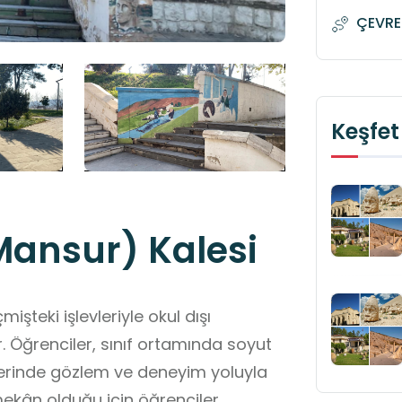
ÇEVRE
Keşfet
ansur) Kalesi
şteki işlevleriyle okul dışı
Öğrenciler, sınıf ortamında soyut
 yerinde gözlem ve deneyim yoluyla
 mekân olduğu için öğrenciler