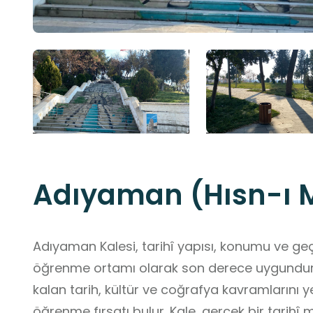
Adıyaman (Hısn-ı M
Adıyaman Kalesi, tarihî yapısı, konumu ve geçmi
öğrenme ortamı olarak son derece uygundur. 
kalan tarih, kültür ve coğrafya kavramlarını
öğrenme fırsatı bulur. Kale, gerçek bir tarihî