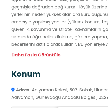
geçmişle doğrudan bağ kurar. Höyük üzerine i
yerlerinin neden yüksek alanlara kurulduğun
amacıyla yapılmış yapılar (yüksek konum, taş
güvenlik, savunma ve strateji kavramlarını g
sırasında öğrenciler dinleme, gözlem yapm
becerilerini aktif olarak kullanır. Bu yönleriyl
bilgiler, hayat bilgisi ve değerler eğitimi ders
Daha Fazla Görüntüle
imkân tanır.1. Sınıf Tarihî yapıların geçmişte
ve eski yapıların neden korunduğunu söyler. G
Konum
olarak ifade eder. 2–4. Sınıflar Kalelerin ne am
geçmişte güvenlik için nasıl önlemler aldığını 
çevredeki tarihî yapıların korunmasının önemi
Adres:
Adıyaman Kalesi, 807. Sokak, Uluca
Kalesi’nin kuruluş amacını ve tarihî sürecini aç
Adıyaman, Güneydoğu Anadolu Bölgesi, 0229
seçilmesinde coğrafi özelliklerin etkisini örnek