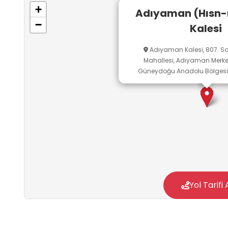
kültürel mirasın korunmasının toplumsal soru
+
Adıyaman (Hısn-
−
Kalesi
Adıyaman Kalesi, 807. S
Mahallesi, Adıyaman Merke
Güneydoğu Anadolu Bölgesi, 
Yol Tarifi 