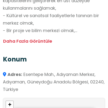
kapasitelerini geliştirerek en üst düzeyde
kullanmalarını sağlamak,
- Kültürel ve sanatsal faaliyetlerle tanınan bir
merkez olmak,
- Bir proje ve bilim merkezi olmak,
- Öğrencilerimizin zekâ ve yetenek alanlarına
Daha Fazla Görüntüle
göre yetişmesi noktasında tüm eğitim
imkânlarını seferber etmek, onları geleceğe
Konum
hazırlamak,
- Milli ve evrensel değerleri benimsemiş, bilgiyi
Adres:
Esentepe Mah., Adıyaman Merkez,
üreten, kullanan ve yöneten daima doğru ve
Adıyaman, Güneydoğu Anadolu Bölgesi, 02240,
iyiyi esas alan bireyler yetiştirmek,
Türkiye
- Öğrencilerimizin örgün eğitimleri dışındaki
zamanlarına yönelik plan ve program yaparak
+
hafta içi 16.00'dan sonra ve hafta sonları eğitim