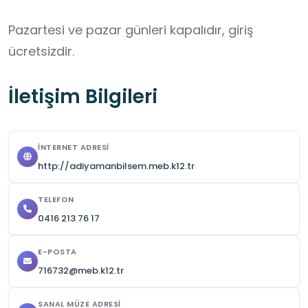
Pazartesi ve pazar günleri kapalıdır, giriş 
ücretsizdir.
İletişim Bilgileri
İNTERNET ADRESI
http://adiyamanbilsem.meb.k12.tr
TELEFON
0416 213 76 17
E-POSTA
716732@meb.k12.tr
SANAL MÜZE ADRESI