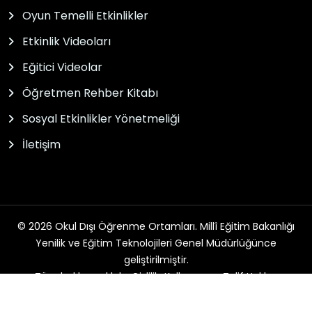
Oyun Temelli Etkinlikler
Etkinlik Videoları
Eğitici Videolar
Öğretmen Rehber Kitabı
Sosyal Etkinlikler Yönetmeliği
İletişim
© 2026 Okul Dışı Öğrenme Ortamları. Millî Eğitim Bakanlığı
Yenilik ve Eğitim Teknolojileri Genel Müdürlüğünce
geliştirilmiştir.
Tüm hakları saklıdır. Gizlilik, Kullanım ve Telif Hakları
bildirimlerinde belirtilen kurallar çerçevesinde hizmet
sunulmaktadır.