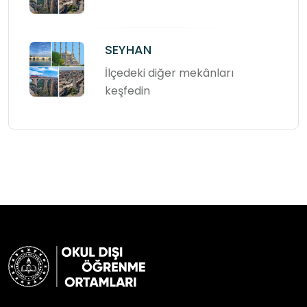
SEYHAN
İlçedeki diğer mekânları
keşfedin