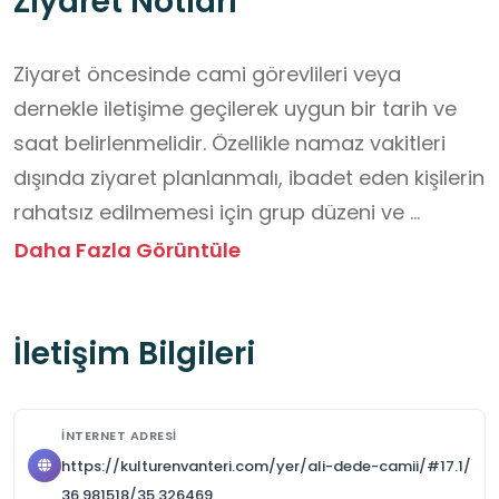
Ziyaret Notları
Ziyaret öncesinde cami görevlileri veya 
dernekle iletişime geçilerek uygun bir tarih ve 
saat belirlenmelidir. Özellikle namaz vakitleri 
dışında ziyaret planlanmalı, ibadet eden kişilerin 
rahatsız edilmemesi için grup düzeni ve 
sessizlik sağlanmalıdır. Öğrencilerin camiye 
Daha Fazla Görüntüle
uygun, temiz ve sade kıyafetler giymesi 
önemlidir. Başörtüsü ihtiyacı olan öğrenciler için 
İletişim Bilgileri
önceden bilgilendirme yapılmalı ve gerekirse 
başörtüsü temin edilmelidir. 

Ayakkabılar cami girişinde çıkarılacağından 
İNTERNET ADRESI
öğrencilerin kolay çıkarılabilir ayakkabılar 
https://kulturenvanteri.com/yer/ali-dede-camii/#17.1/
giymesi tavsiye edilir. 

36.981518/35.326469