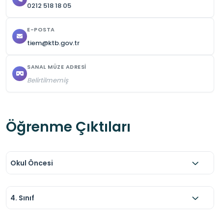
0212 518 18 05
E-POSTA
tiem@ktb.gov.tr
SANAL MÜZE ADRESI
Belirtilmemiş
Öğrenme Çıktıları
Okul Öncesi
4. Sınıf