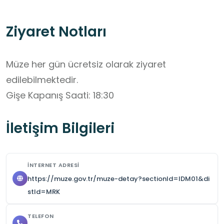
Ziyaret Notları
Müze her gün ücretsiz olarak ziyaret 
edilebilmektedir.

Gişe Kapanış Saati: 18:30
İletişim Bilgileri
İNTERNET ADRESI
https://muze.gov.tr/muze-detay?sectionId=IDM01&di
stId=MRK
TELEFON