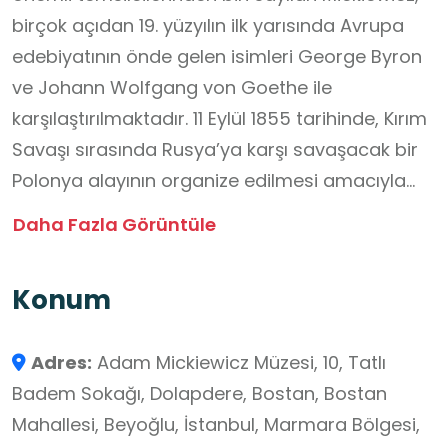
birçok açıdan 19. yüzyılın ilk yarısında Avrupa
edebiyatının önde gelen isimleri George Byron
ve Johann Wolfgang von Goethe ile
karşılaştırılmaktadır. 11 Eylül 1855 tarihinde, Kırım
Savaşı sırasında Rusya’ya karşı savaşacak bir
Polonya alayının organize edilmesi amacıyla
Osmanlı İmparatorluğu’na gidilmiştir. Bugün
Daha Fazla Görüntüle
müze olarak kullanılan İstanbul’daki kiralık evde,
şair tarafından 26 Kasım 1855 tarihinde hayata
Konum
veda edilmiştir.
8 Kasım 1855 tarihinde Adam Mickiewicz,
Adres:
Adam Mickiewicz Müzesi, 10, Tatlı
Armand Levy ve Henryk Sluzalski tarafından
Badem Sokağı, Dolapdere, Bostan, Bostan
Rudnicka adlı bir hanımdan, Yenişehir ve
Mahallesi, Beyoğlu, İstanbul, Marmara Bölgesi,
Kalyoncu Kulluk sokaklarının kesiştiği yerde