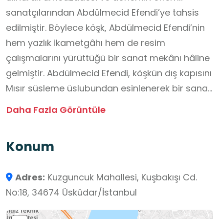
sanatçılarından Abdülmecid Efendi’ye tahsis
edilmiştir. Böylece köşk, Abdülmecid Efendi’nin
hem yazlık ikametgâhı hem de resim
çalışmalarını yürüttüğü bir sanat mekânı hâline
gelmiştir. Abdülmecid Efendi, köşkün dış kapısını
Mısır süsleme üslubundan esinlenerek bir sanat
eserine dönüştürmüştür. Bu dönem boyunca
Daha Fazla Görüntüle
köşk, sanat ve edebiyat buluşmalarının merkezi
olmuş; Meşrutiyet’in ilanından sonra ise
Konum
siyasetçilerin ve eski sadrazamların
toplantılarına ev sahipliği yapmıştır. 1924’te
Adres:
Kuzguncuk Mahallesi, Kuşbakışı Cd.
halifeliğin kaldırılmasının ardından köşk İstanbul
No:18, 34674 Üsküdar/İstanbul
Defterdarlığı’na devredilmiştir. Mimarisi
Alexandre Vallaury’e ait olan köşkte Osmanlı ve