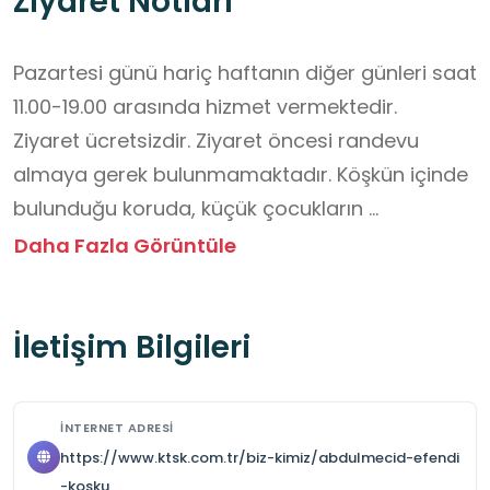
Ziyaret Notları
Pazartesi günü hariç haftanın diğer günleri saat 
11.00-19.00 arasında hizmet vermektedir.

Ziyaret ücretsizdir. Ziyaret öncesi randevu 
almaya gerek bulunmamaktadır. Köşkün içinde 
bulunduğu koruda, küçük çocukların 
oynayabileceği bir oyun parkı bulunmaktadır.

Daha Fazla Görüntüle
Köşkün içinde bulunduğu koruda, yeşillikler 
içinde haftanın her günü saat 24.00'e kadar 
İletişim Bilgileri
piknik yapılabilecek alanlar mevcuttur. Ancak 
özel organizasyonlar için iletişime geçilmeli ve 
talep oluşturulmalıdır. Öğrencilerin Abdülmecid 
İNTERNET ADRESI
Efendi Köşkü’ne ulaşımı okul servisleri veya 
https://www.ktsk.com.tr/biz-kimiz/abdulmecid-efendi
Üsküdar ilçesine yönelen toplu taşıma 
-kosku