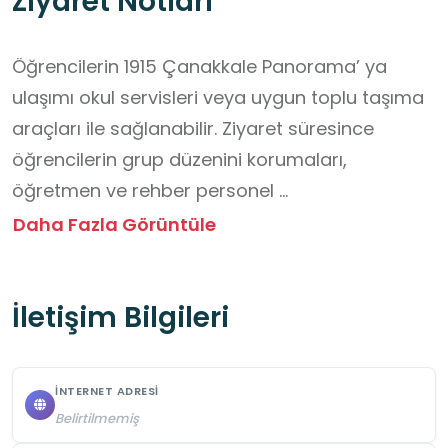
Ziyaret Notları
Öğrencilerin 1915 Çanakkale Panorama’ ya 
ulaşımı okul servisleri veya uygun toplu taşıma 
araçları ile sağlanabilir. Ziyaret süresince 
öğrencilerin grup düzenini korumaları, 
öğretmen ve rehber personel 
yönlendirmelerine uymaları ve mekân içi 
Daha Fazla Görüntüle
güvenlik kurallarına dikkat etmeleri 
gerekmektedir. Sergi alanlarında yüksek sesle 
İletişim Bilgileri
konuşmaktan kaçınılması, canlandırma ve 
materyallere dokunulmaması, fotoğraf 
çekimine ilişkin kurallara riayet edilmesi 
İNTERNET ADRESI
önemlidir. Öğrencilerin ziyaret öncesinde rahat 
Belirtilmemiş
ayakkabı giymeleri, gerekli not alma 