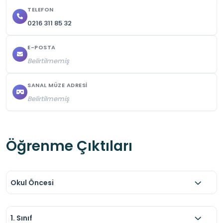
materyallerini yanlarında bulundurmaları ve 
TELEFON
0216 311 85 32
sergi alanlarında belirlenmiş güzergâhların 
dışına çıkmamaları güvenli ve düzenli bir 
E-POSTA
uygulama yapılmasını sağlayacaktır.
Belirtilmemiş
SANAL MÜZE ADRESI
Belirtilmemiş
Öğrenme Çıktıları
Okul Öncesi
1. Sınıf