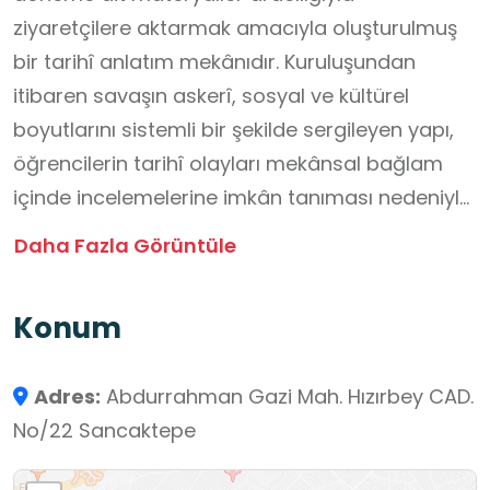
ziyaretçilere aktarmak amacıyla oluşturulmuş
bir tarihî anlatım mekânıdır. Kuruluşundan
itibaren savaşın askerî, sosyal ve kültürel
boyutlarını sistemli bir şekilde sergileyen yapı,
öğrencilerin tarihî olayları mekânsal bağlam
içinde incelemelerine imkân tanıması nedeniyle
okul dışı öğrenme ortamı olarak önem
Daha Fazla Görüntüle
taşımaktadır. Bu alan, öğrencilerin tarihsel
süreçleri yerinde gözlemlemelerini, temel
Konum
tarihsel çıkarımlar yapmalarını ve derslerde ele
alınan konuları somut örneklerle
Adres:
Abdurrahman Gazi Mah. Hızırbey CAD.
ilişkilendirmelerini desteklemekte, böylece
No/22 Sancaktepe
program kapsamındaki öğrenme hedeflerine
katkı sağlamaktadır.