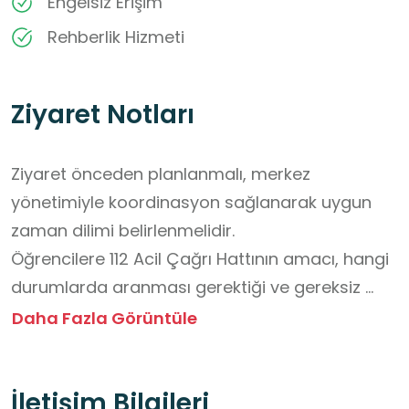
Engelsiz Erişim
Rehberlik Hizmeti
Ziyaret Notları
Ziyaret önceden planlanmalı, merkez 
yönetimiyle koordinasyon sağlanarak uygun 
zaman dilimi belirlenmelidir.

Öğrencilere 112 Acil Çağrı Hattının amacı, hangi 
durumlarda aranması gerektiği ve gereksiz 
aramaların sonuçları yaş düzeylerine uygun 
Daha Fazla Görüntüle
şekilde anlatılmalıdır.

Öğrenci sayısına uygun öğretmen ve refakatçi 
İletişim Bilgileri
görevlendirilmelidir.
