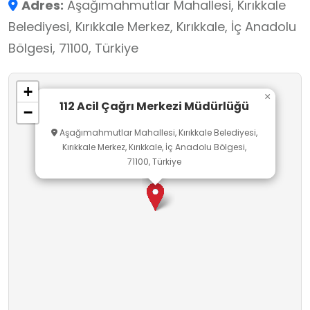
Adres:
Aşağımahmutlar Mahallesi, Kırıkkale
gereksiz aramaların nelere yol açabileceğini
Belediyesi, Kırıkkale Merkez, Kırıkkale, İç Anadolu
fark ederek sorumlu vatandaşlık bilinci geliştirir.
Bölgesi, 71100, Türkiye
Ayrıca afet, kaza ve olağanüstü durumlarda
kurumlar arası koordinasyonun nasıl
+
sağlandığını görmeleri, problem çözme, iletişim
×
112 Acil Çağrı Merkezi Müdürlüğü
−
ve toplumsal farkındalık becerilerini destekler.
Aşağımahmutlar Mahallesi, Kırıkkale Belediyesi,
Bu ziyaret, öğrencilerin acil durum bilinci,
Kırıkkale Merkez, Kırıkkale, İç Anadolu Bölgesi,
güvenli yaşam alışkanlıkları ve kamu kurumlarını
71100, Türkiye
tanıma kazanımlarını güçlendirerek
öğrenmenin okul dışına taşınmasına katkı
sağlar.