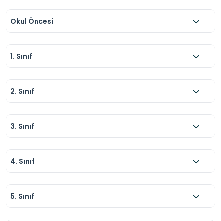
bilinçli vatandaşlık ve sorumluluk duygusu 
pekiştirilmelidir.

Okul Öncesi
Öğrencilerin grup hâlinde ve kontrollü şekilde 
hareket etmeleri sağlanmalıdır.

1. Sınıf
Koşma, yüksek sesle konuşma ve dikkati 
dağıtıcı davranışlardan kaçınılmalıdır.
2. Sınıf
3. Sınıf
4. Sınıf
5. Sınıf