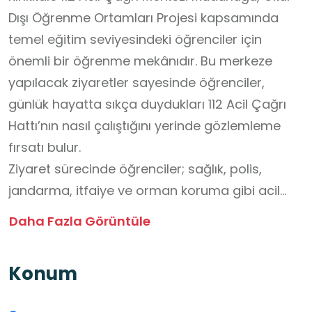
Dışı Öğrenme Ortamları Projesi kapsamında
temel eğitim seviyesindeki öğrenciler için
önemli bir öğrenme mekânıdır. Bu merkeze
yapılacak ziyaretler sayesinde öğrenciler,
günlük hayatta sıkça duydukları 112 Acil Çağrı
Hattı’nın nasıl çalıştığını yerinde gözlemleme
fırsatı bulur.
Ziyaret sürecinde öğrenciler; sağlık, polis,
jandarma, itfaiye ve orman koruma gibi acil
durum birimlerine yapılan ihbarların tek bir
Daha Fazla Görüntüle
merkezde nasıl alındığını, değerlendirildiğini ve
ilgili kurumlara nasıl yönlendirildiğini öğrenir.
Konum
Böylece acil durumlarda doğru ve bilinçli
davranmanın önemi kavranır. Öğrenciler,