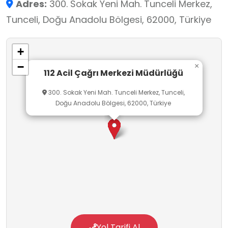
Adres:
300. Sokak Yeni Mah. Tunceli Merkez,
bağlamında gerçekleştirilen gözlem ve
Tunceli, Doğu Anadolu Bölgesi, 62000, Türkiye
bilgilendirme etkinlikleri sayesinde öğrenciler;
acil durum kavramını, doğru iletişim kurma
+
yollarını, 112’nin bilinçli kullanımını, ekip
−
×
çalışmasını ve hızlı karar alma süreçlerini somut
112 Acil Çağrı Merkezi Müdürlüğü
örnekler üzerinden öğrenir. Bu öğrenme ortamı,
300. Sokak Yeni Mah. Tunceli Merkez, Tunceli,
teorik bilgilerin uygulamayla ilişkilendirilmesini
Doğu Anadolu Bölgesi, 62000, Türkiye
destekleyerek kalıcı öğrenmeye katkı sağlar.
Yol Tarifi Al