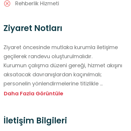
Rehberlik Hizmeti
Ziyaret Notları
Ziyaret öncesinde mutlaka kurumla iletişime 
geçilerek randevu oluşturulmalıdır.

Kurumun çalışma düzeni gereği, hizmet akışını 
aksatacak davranışlardan kaçınılmalı; 
personelin yönlendirmelerine titizlikle 
uyulmalıdır.

Daha Fazla Görüntüle
Acil durum ekipmanlarına izinsiz 
dokunulmamalı, araç ve tıbbi malzemeler 
İletişim Bilgileri
yalnızca görevli personelin yönlendirmesiyle 
incelenmelidir.
