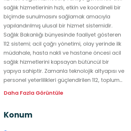
sağlık hizmetlerinin hızlı, etkin ve koordineli bir
biçimde sunulmasını sağlamak amacıyla
yapılandırılmış ulusal bir hizmet sistemidir.
Sağlık Bakanlığı bünyesinde faaliyet gösteren
112 sistemi; acil çağrı yönetimi, olay yerinde ilk
müdahale, hasta nakli ve hastane öncesi acil
sağlık hizmetlerini kapsayan bütüncül bir
yapıya sahiptir. Zamanla teknolojik altyapısı ve
personel yeterlilikleri güçlendirilen 112, toplum
sağlığının korunmasında kritik bir role sahiptir.
Daha Fazla Görüntüle
112 Acil Sağlık Hizmetleri, öğrencilerin sağlık
okuryazarlığı, ilk yardım farkındalığı ve acil
Konum
durum bilinci kazanmaları açısından nitelikli bir
öğrenme ortamı sunar. Gerçek yaşam