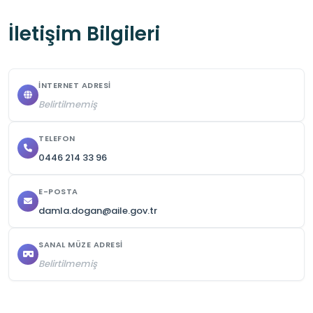
İletişim Bilgileri
İNTERNET ADRESI
Belirtilmemiş
TELEFON
0446 214 33 96
E-POSTA
damla.dogan@aile.gov.tr
SANAL MÜZE ADRESI
Belirtilmemiş