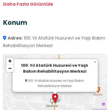
• Sosyal güvencesi olmayanlar, kimsesizler
Daha Fazla Görüntüle
• Emekli Sandığı, SSK, Bağ-Kur emeklileri – belirli
oda ücretleri karşılığı kalabilirler
Konum
Verilen Hizmetler:
• Konaklama ve yemek hizmeti
Adres:
100. Yıl Atatürk Huzurevi ve Yaşlı Bakım
• Sağlık kontrolleri
Rehabilitasyon Merkezi
• Fiziksel bakım ve rehabilitasyon
• Sosyal ve kültürel etkinlikler
+
• Geziler
×
100. Yıl Atatürk Huzurevi ve Yaşlı
−
• Fizyoterapi
Bakım Rehabilitasyon Merkezi
• Rehabilitasyon
100. Yıl Atatürk Huzurevi ve Yaşlı Bakım
• Diğer destek hizmetleri
Rehabilitasyon Merkezi
Öne Çıkan Özellikler / Notlar:
• Yaşlıların hizmet kalitesi algısı üzerine yapılan
bir yüksek lisans çalışması mevcut