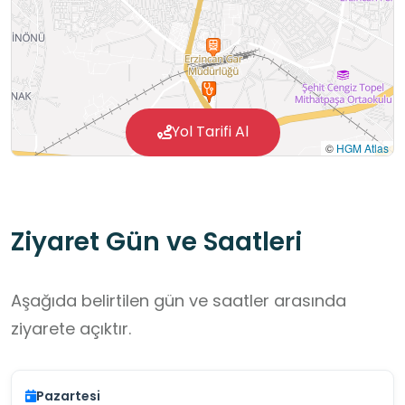
• İftar, bayramlaşma gibi toplumsal
etkinliklerde yaşlılarla bir araya gelme
programları düzenleniyor
Yol Tarifi Al
©
HGM Atlas
Ziyaret Gün ve Saatleri
Aşağıda belirtilen gün ve saatler arasında
ziyarete açıktır.
Pazartesi