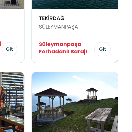
TEKİRDAĞ
SÜLEYMANPAŞA
İ
Süleymanpaşa
Git
Git
Ferhadanlı Barajı