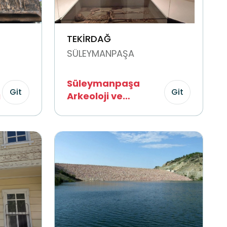
TEKİRDAĞ
SÜLEYMANPAŞA
Süleymanpaşa
Git
Git
ı
Arkeoloji ve
Etnoğrafya Müzesi