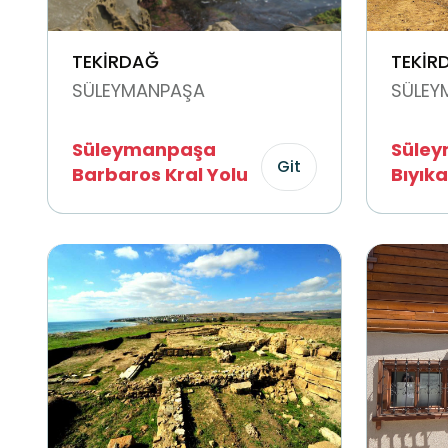
TEKİRDAĞ
TEKİR
SÜLEYMANPAŞA
SÜLEY
Süleymanpaşa
Süle
Git
Barbaros Kral Yolu
Bıyıka