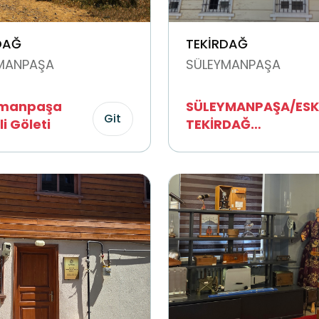
DAĞ
TEKİRDAĞ
MANPAŞA
SÜLEYMANPAŞA
ymanpaşa
SÜLEYMANPAŞA/ESK
Git
li Göleti
TEKİRDAĞ
FOTOĞRAFLARI
MÜZESİ