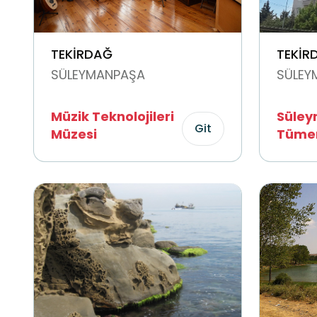
TEKİRDAĞ
TEKİR
SÜLEYMANPAŞA
SÜLEY
Müzik Teknolojileri
Süley
Git
Müzesi
Tüme
Kahra
Anıt P