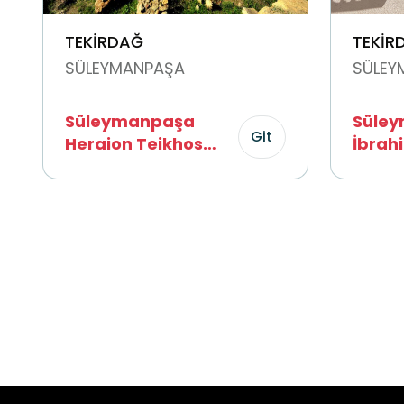
TEKİRDAĞ
TEKİR
SÜLEYMANPAŞA
SÜLEY
Süleymanpaşa
Süley
Git
Heraion Teikhos
İbrah
Antik Kenti
Müzes