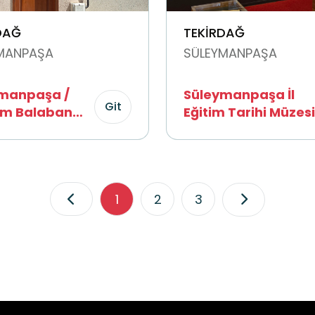
DAĞ
TEKİRDAĞ
MANPAŞA
SÜLEYMANPAŞA
manpaşa /
Süleymanpaşa İl
Git
im Balaban
Eğitim Tarihi Müzesi
i
1
2
3