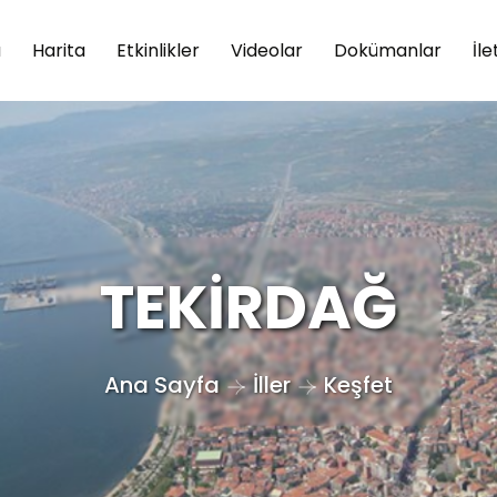
a
Harita
Etkinlikler
Videolar
Dokümanlar
İle
TEKİRDAĞ
Ana Sayfa
İller
Keşfet