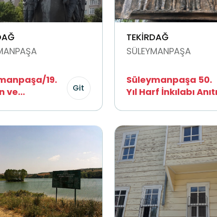
DAĞ
TEKİRDAĞ
MANPAŞA
SÜLEYMANPAŞA
manpaşa/19.
Süleymanpaşa 50.
Git
n ve
Yıl Harf İnkılabı Anıt
man 57. Alay
arkı