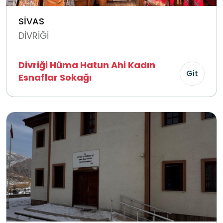
SİVAS
DİVRİĞİ
Divriği Hüma Hatun Ahi Kadın
Git
Esnaflar Sokağı