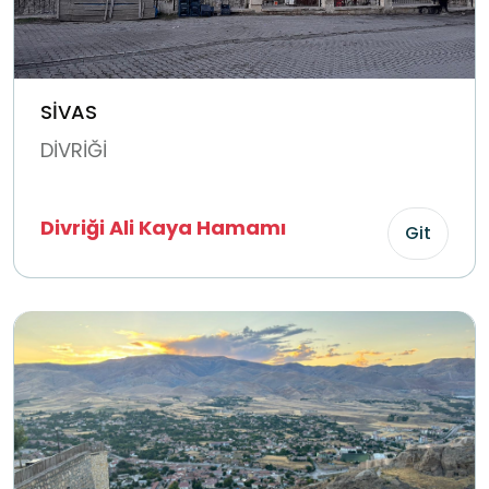
SİVAS
DİVRİĞİ
Divriği Ali Kaya Hamamı
Git