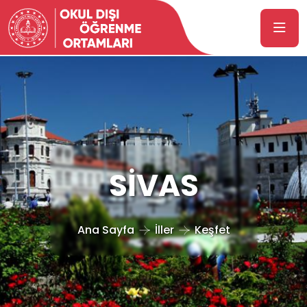
SİVAS
Ana Sayfa
İller
Keşfet