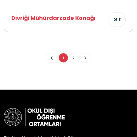
Divriği Mühürdarzade Konağı
Git
1
2