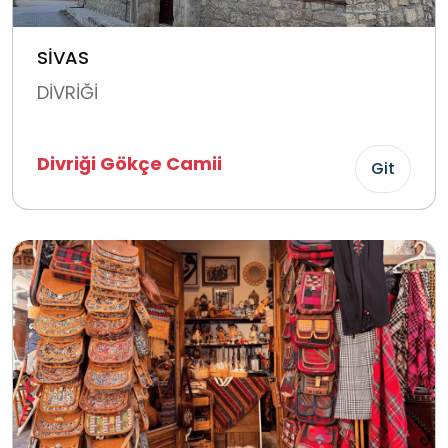
SİVAS
DİVRİĞİ
Divriği Gökçe Camii
Git