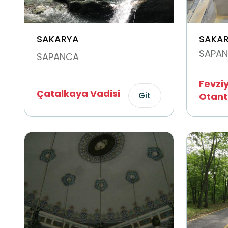
SAKARYA
SAKA
SAPA
SAPANCA
Fevzi
Çatalkaya Vadisi
Git
Otant
Değir