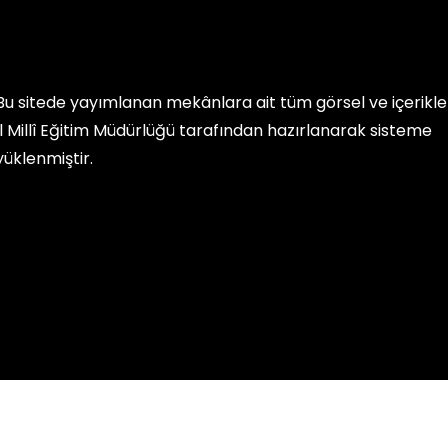
Bu sitede yayımlanan mekânlara ait tüm görsel ve içerikler, 
İl Millî Eğitim Müdürlüğü
tarafından hazırlanarak sisteme
yüklenmiştir.
mları. Millî Eğitim Bakanlığı Yenilik ve Eğitim Teknolojileri Genel 
k, Kullanım ve Telif Hakları bildirimlerinde belirtilen kurallar çerç