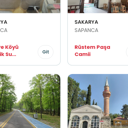
RYA
SAKARYA
NCA
SAPANCA
ye Köyü
Rüstem Paşa
Git
ik Su
Camii
meni