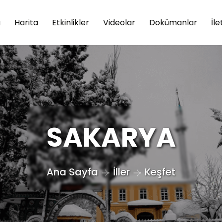
a
Harita
Etkinlikler
Videolar
Dokümanlar
İle
SAKARYA
Ana Sayfa
İller
Keşfet