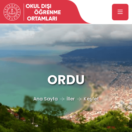
ORDU
Ana Sayfa
İller
Keşfet