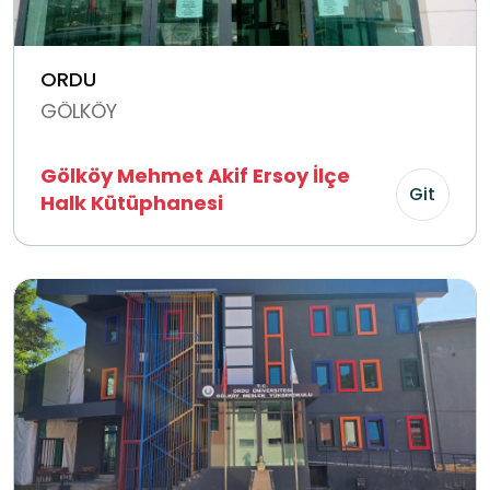
ORDU
GÖLKÖY
Gölköy Mehmet Akif Ersoy İlçe
Git
Halk Kütüphanesi