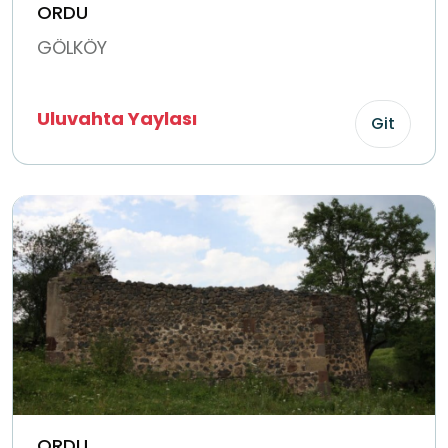
ORDU
GÖLKÖY
Uluvahta Yaylası
Git
ORDU