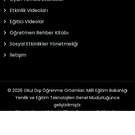
Etkinlik Videoları
Eğitici Videolar
Öğretmen Rehber Kitabı
Sosyal Etkinlikler Yönetmeliği
İletişim
© 2026 Okul Dışı Öğrenme Ortamları. Millî Eğitim Bakanlığı
Yenilik ve Eğitim Teknolojileri Genel Müdürlüğünce
geliştirilmiştir.
Tüm hakları saklıdır. Gizlilik, Kullanım ve Telif Hakları
bildirimlerinde belirtilen kurallar çerçevesinde hizmet
sunulmaktadır.