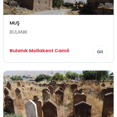
MUŞ
BULANIK
Bulanık Mollakent Camii
Git