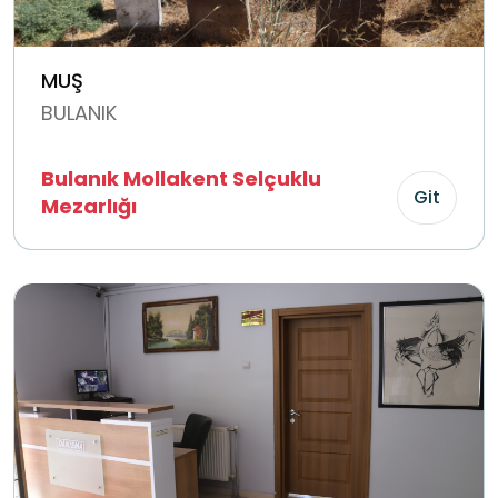
MUŞ
BULANIK
Bulanık Mollakent Selçuklu
Git
Mezarlığı