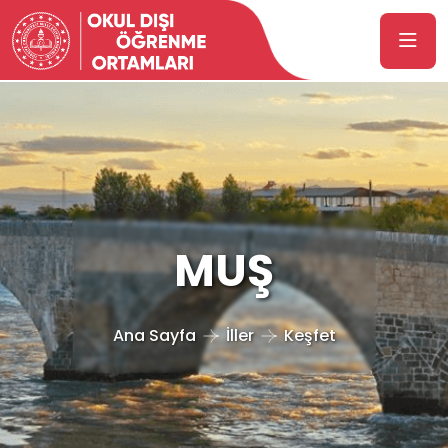
MUŞ
Ana Sayfa
İller
Keşfet