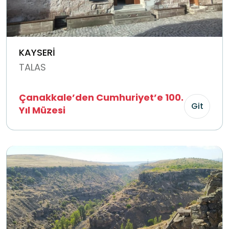
KAYSERİ
TALAS
Çanakkale’den Cumhuriyet’e 100.
Git
Yıl Müzesi