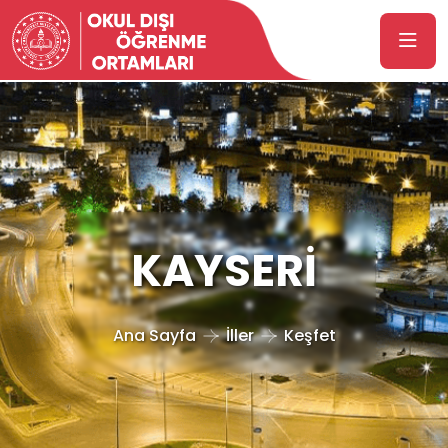
KAYSERİ
Ana Sayfa
İller
Keşfet