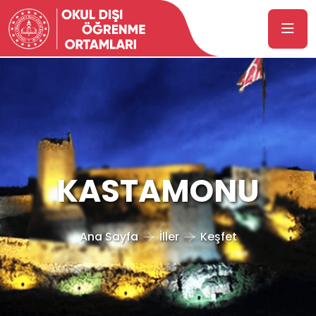
KASTAMONU
Ana Sayfa
İller
Keşfet