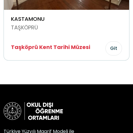
KASTAMONU
TAŞKÖPRÜ
Taşköprü Kent Tarihi Müzesi
Git
Türkiye Yüzyılı Maarif Modeli ile