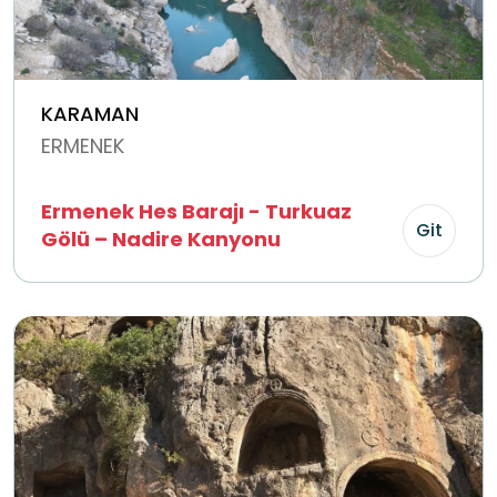
KARAMAN
ERMENEK
Ermenek Hes Barajı - Turkuaz
Git
Gölü – Nadire Kanyonu