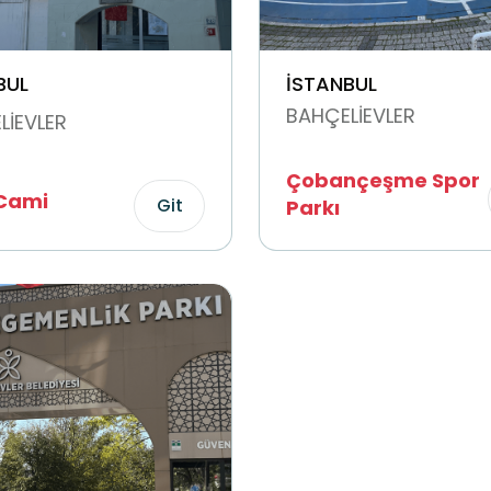
BUL
İSTANBUL
BAHÇELİEVLER
LİEVLER
Çobançeşme Spor
 Cami
Git
Parkı