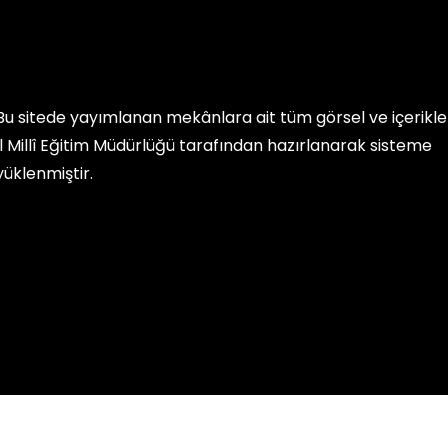
Bu sitede yayımlanan mekânlara ait tüm görsel ve içerikler, 
İl Millî Eğitim Müdürlüğü
tarafından hazırlanarak sisteme
yüklenmiştir.
mları. Millî Eğitim Bakanlığı Yenilik ve Eğitim Teknolojileri Genel 