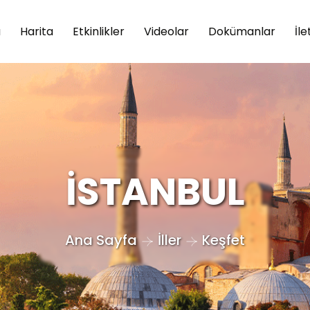
a
Harita
Etkinlikler
Videolar
Dokümanlar
İle
İSTANBUL
Ana Sayfa
İller
Keşfet