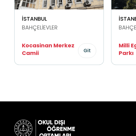
İSTANBUL
İSTAN
BAHÇELİEVLER
BAHÇE
Kocasinan Merkez
Milli 
Git
Camii
Parkı