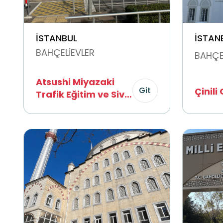
İSTANBUL
İSTAN
BAHÇELİEVLER
BAHÇE
Atsushi Miyazaki
Git
Çinili
Trafik Eğitim ve Sivil
Savunma Parkı