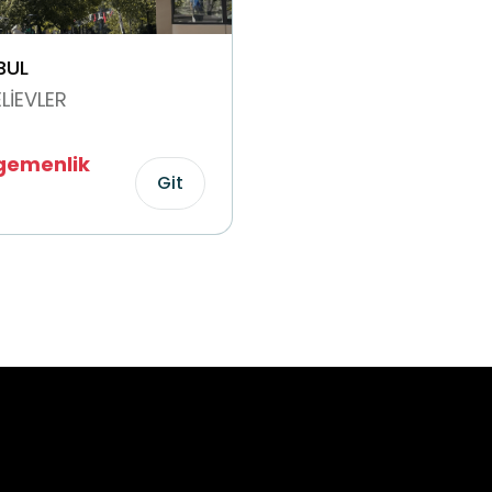
BUL
LİEVLER
Egemenlik
Git