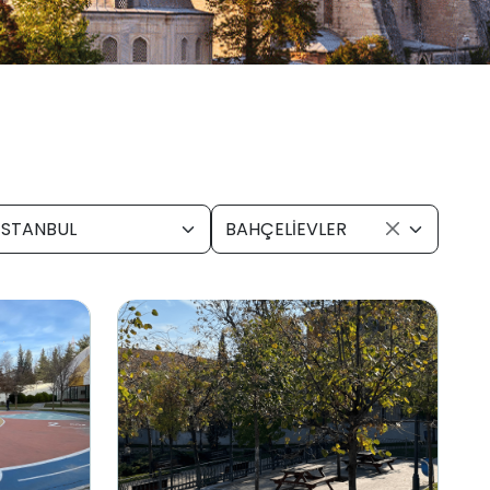
İSTANBUL
BAHÇELİEVLER