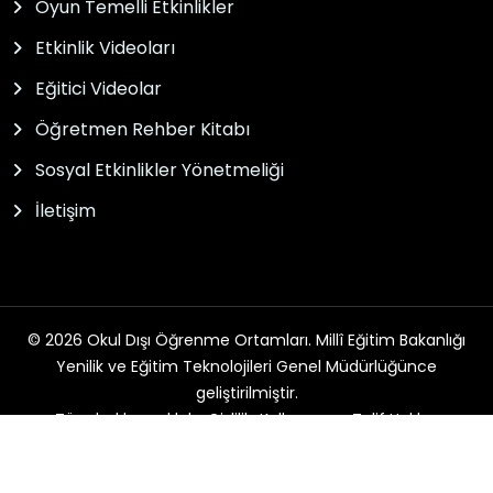
Oyun Temelli Etkinlikler
Etkinlik Videoları
Eğitici Videolar
Öğretmen Rehber Kitabı
Sosyal Etkinlikler Yönetmeliği
İletişim
© 2026 Okul Dışı Öğrenme Ortamları. Millî Eğitim Bakanlığı
Yenilik ve Eğitim Teknolojileri Genel Müdürlüğünce
geliştirilmiştir.
Tüm hakları saklıdır. Gizlilik, Kullanım ve Telif Hakları
bildirimlerinde belirtilen kurallar çerçevesinde hizmet
sunulmaktadır.