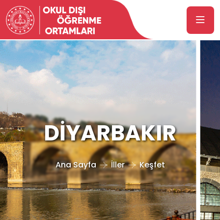
DİYARBAKIR
Ana Sayfa
İller
Keşfet