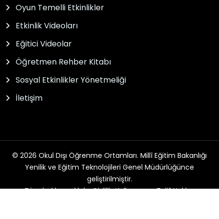
Oyun Temelli Etkinlikler
Etkinlik Videoları
Eğitici Videolar
Öğretmen Rehber Kitabı
Sosyal Etkinlikler Yönetmeliği
İletişim
© 2026 Okul Dışı Öğrenme Ortamları. Millî Eğitim Bakanlığı
Yenilik ve Eğitim Teknolojileri Genel Müdürlüğünce
geliştirilmiştir.
Tüm hakları saklıdır. Gizlilik, Kullanım ve Telif Hakları
bildirimlerinde belirtilen kurallar çerçevesinde hizmet
sunulmaktadır.