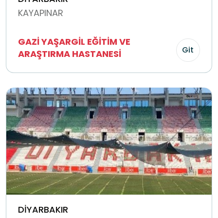
KAYAPINAR
GAZİ YAŞARGİL EĞİTİM VE
Git
ARAŞTIRMA HASTANESİ
DİYARBAKIR