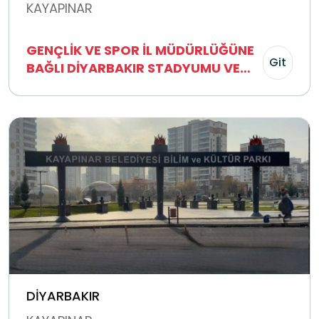
KAYAPINAR
GENÇLİK VE SPOR İL MÜDÜRLÜĞÜNE
Git
BAĞLI DİYARBAKIR STADYUMU VE
SPOR SALONLARI
DİYARBAKIR