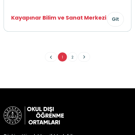
Kayapınar Bilim ve Sanat Merkezi
Git
1
2