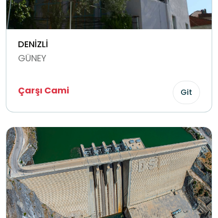
DENİZLİ
GÜNEY
Çarşı Cami
Git