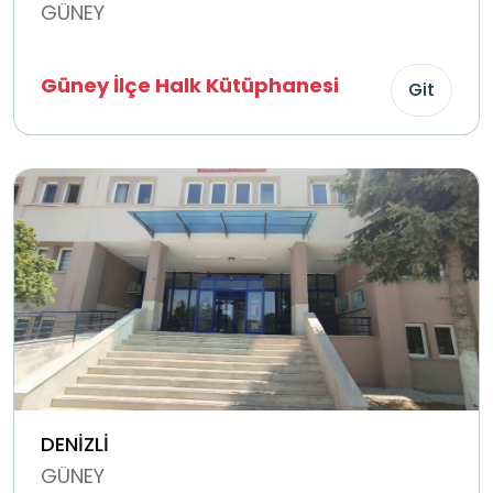
GÜNEY
Güney İlçe Halk Kütüphanesi
Git
DENİZLİ
GÜNEY