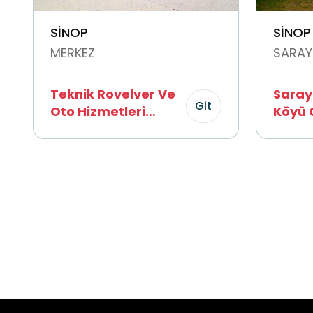
SİNOP
SİNOP
MERKEZ
SARAY
Teknik Rovelver Ve
Sara
Git
Oto Hizmetleri
Köyü 
Ticaret LTD. ŞTİ.