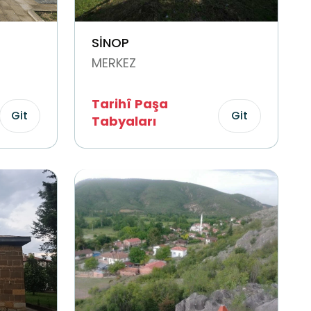
SİNOP
MERKEZ
Tarihî Paşa
Git
Git
Tabyaları