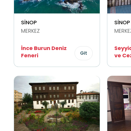
SİNOP
SİNOP
MERKEZ
MERKE
İnce Burun Deniz
Seyyid
Git
Feneri
ve Cez
Cami