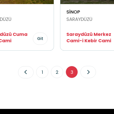
SİNOP
DÜZÜ
SARAYDÜZÜ
ydüzü Cuma
Saraydüzü Merkez
Git
Cami
Cami-i Kebir Cami
1
2
3