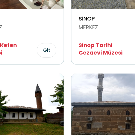
SİNOP
Z
MERKEZ
 Keten
Sinop Tarihi
Git
i
Cezaevi Müzesi