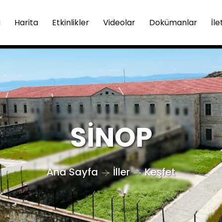
a
Harita
Etkinlikler
Videolar
Dokümanlar
İle
SİNOP
Ana Sayfa
İller
Keşfet