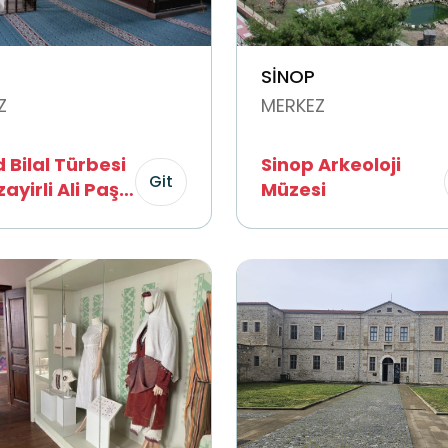
SİNOP
Z
MERKEZ
 Bilal Türbesi
Sinop Arkeoloji
Git
ayirli Ali Paşa
Müzesi