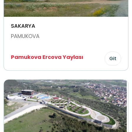
SAKARYA
PAMUKOVA
Pamukova Ercova Yaylası
Git