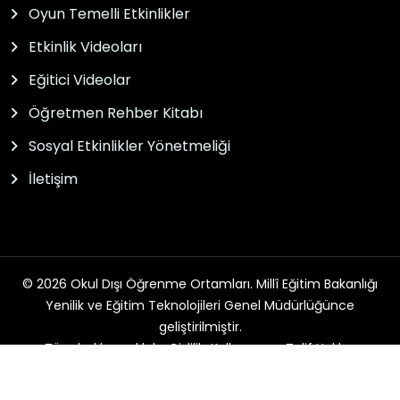
Oyun Temelli Etkinlikler
Etkinlik Videoları
Eğitici Videolar
Öğretmen Rehber Kitabı
Sosyal Etkinlikler Yönetmeliği
İletişim
© 2026 Okul Dışı Öğrenme Ortamları. Millî Eğitim Bakanlığı
Yenilik ve Eğitim Teknolojileri Genel Müdürlüğünce
geliştirilmiştir.
Tüm hakları saklıdır. Gizlilik, Kullanım ve Telif Hakları
bildirimlerinde belirtilen kurallar çerçevesinde hizmet
sunulmaktadır.