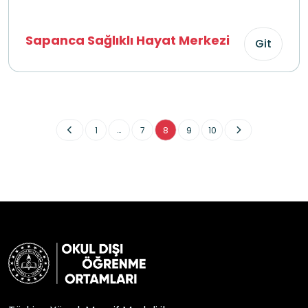
Sapanca Sağlıklı Hayat Merkezi
Git
...
1
7
8
9
10