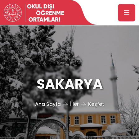
SAKARYA
Ana Sayfa
İller
Keşfet