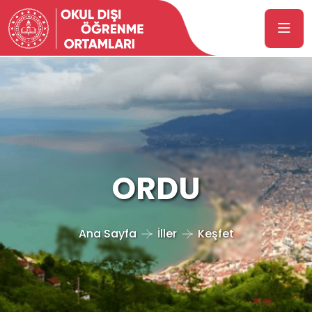
ORDU
Ana Sayfa
İller
Keşfet