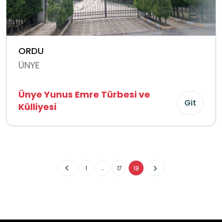
ORDU
ÜNYE
Ünye Yunus Emre Türbesi ve
Git
Külliyesi
...
1
17
18