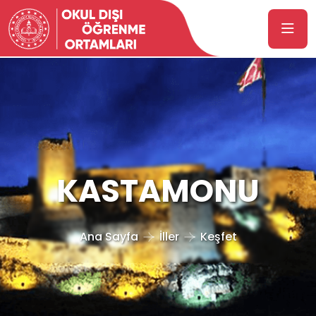
KASTAMONU
Ana Sayfa
İller
Keşfet