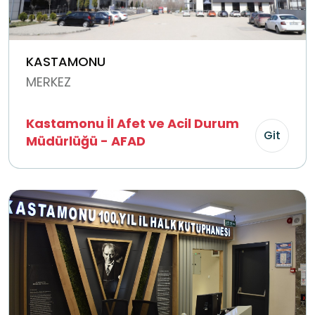
KASTAMONU
MERKEZ
Kastamonu İl Afet ve Acil Durum
Git
Müdürlüğü - AFAD