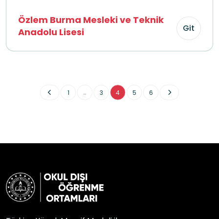
Özlem Burma Mesleki ve Teknik
Git
Anadolu Lisesi
...
1
3
4
5
6