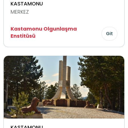
KASTAMONU
MERKEZ
Kastamonu Olgunlaşma
Git
Enstitüsü
KASTAMONU